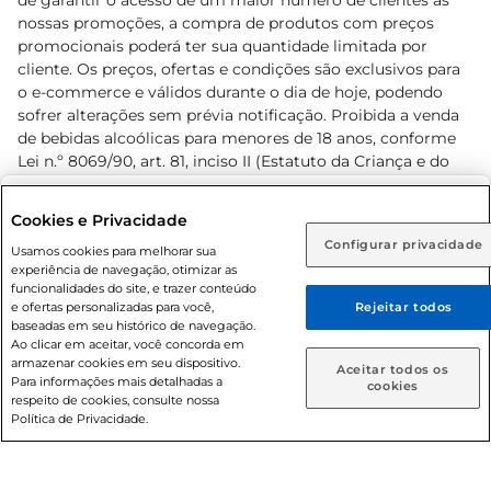
de garantir o acesso de um maior número de clientes as
nossas promoções, a compra de produtos com preços
promocionais poderá ter sua quantidade limitada por
cliente. Os preços, ofertas e condições são exclusivos para
o e-commerce e válidos durante o dia de hoje, podendo
sofrer alterações sem prévia notificação. Proibida a venda
de bebidas alcoólicas para menores de 18 anos, conforme
Lei n.º 8069/90, art. 81, inciso II (Estatuto da Criança e do
Adolescente). Preços e condições exclusivos para o
www.prezunic.com.br
, podendo sofrer alterações sem aviso
Selecione sua região:
Cookies e Privacidade
prévio. O valor mínimo para as compras on-line é de R$
Configurar privacidade
Rio de Janeiro (RJ)
Goiás (GO)
Usamos cookies para melhorar sua
80,00.
experiência de navegação, otimizar as
Ou
funcionalidades do site, e trazer conteúdo
e ofertas personalizadas para você,
Rejeitar todos
Caso queira comprar online, informe como deseja receber
baseadas em seu histórico de navegação.
suas compras:
Ao clicar em aceitar, você concorda em
armazenar cookies em seu dispositivo.
© 2026 Copyright. Todos os direitos
Aceitar todos os
Para informações mais detalhadas a
Entrega em casa
Retire em Loja
cookies
reservados Prezunic.
respeito de cookies, consulte nossa
Política de Privacidade.