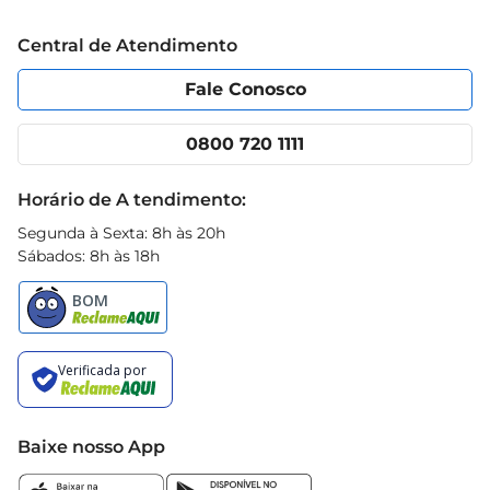
Trabalhe conosco
Blog Prezunic
Central de Atendimento
Política de Privacidade
Código de Ética
Portal do fornecedor
Encartes
Fale Conosco
Nossas lojas
App Prezunic
Cencosud Media
Clube Prezunic
0800 720 1111
Receitas
Black Friday
Horário de A tendimento:
Segunda à Sexta: 8h às 20h
Sábados: 8h às 18h
Baixe nosso App