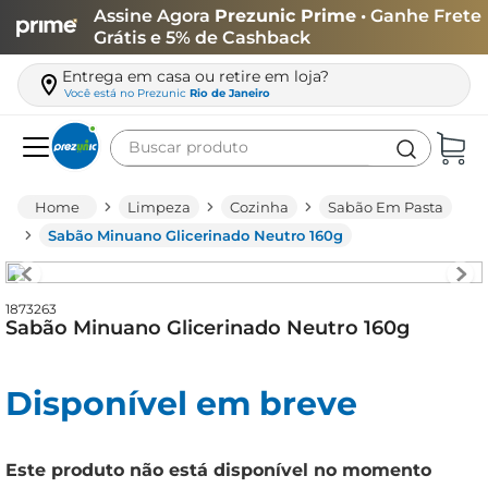
Assine Agora
Prezunic Prime
• Ganhe Frete
Grátis e 5% de Cashback
Entrega em casa ou retire em loja?
Você está no
Prezunic
Rio de Janeiro
Buscar produto
Termos mais buscados
Limpeza
Cozinha
Sabão Em Pasta
carne
Sabão Minuano Glicerinado Neutro 160g
leite
café
1873263
Sabão Minuano Glicerinado Neutro 160g
queijo
azeite
Disponível em breve
biscoito
arroz
Este produto não está disponível no momento