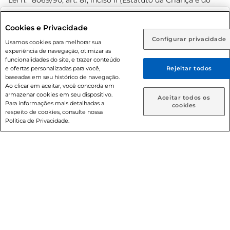
Lei n.º 8069/90, art. 81, inciso II (Estatuto da Criança e do
Adolescente). Preços e condições exclusivos para o
www.prezunic.com.br
, podendo sofrer alterações sem aviso
Selecione sua região:
Cookies e Privacidade
prévio. O valor mínimo para as compras on-line é de R$
Configurar privacidade
Rio de Janeiro (RJ)
Goiás (GO)
Usamos cookies para melhorar sua
80,00.
experiência de navegação, otimizar as
Ou
funcionalidades do site, e trazer conteúdo
e ofertas personalizadas para você,
Rejeitar todos
Caso queira comprar online, informe como deseja receber
baseadas em seu histórico de navegação.
suas compras:
Ao clicar em aceitar, você concorda em
armazenar cookies em seu dispositivo.
© 2026 Copyright. Todos os direitos
Aceitar todos os
Para informações mais detalhadas a
Entrega em casa
Retire em Loja
cookies
reservados Prezunic.
respeito de cookies, consulte nossa
Política de Privacidade.
Cencosud Brasil Comercial SA.CNPJ sob n° 39.346.861/0350-
38 . Sediada na Av. das Nações Unidas, 12.995, 21º andar, CEP:
04.578-000, Bairro Brooklin Paulista, na cidade de São Paulo
- SP.