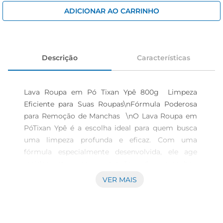
iogurte
ADICIONAR AO CARRINHO
papel higiênico
cerveja
Descrição
Características
Lava Roupa em Pó Tixan Ypê 800g  Limpeza 
Eficiente para Suas Roupas\nFórmula Poderosa 
para Remoção de Manchas  \nO Lava Roupa em 
PóTixan Ypê é a escolha ideal para quem busca 
uma limpeza profunda e eficaz. Com uma 
fórmula especialmente desenvolvida, ele age 
rapidamente na remoção de manchas, 
proporcionando roupas limpas e cheirosas. Ideal 
VER MAIS
para todos os tipos de tecidos, este produto 
garante que suas roupas fiquem impecáveis após 
cada lavagem.\nAroma Refrescante e Duradouro  