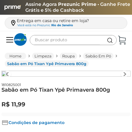
Assine Agora
Prezunic Prime
• Ganhe Frete
Grátis e 5% de Cashback
Entrega em casa ou retire em loja?
Você está no
Prezunic
Rio de Janeiro
Buscar produto
Termos mais buscados
Limpeza
Roupa
Sabão Em Pó
carne
Sabão em Pó Tixan Ypê Primavera 800g
leite
café
1810825001
Sabão em Pó Tixan Ypê Primavera 800g
queijo
arroz
R$
11
,
99
biscoito
azeite
Condições de pagamento