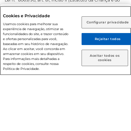
Lei n.º 8069/90, art. 81, inciso II (Estatuto da Criança e do
Adolescente). Preços e condições exclusivos para o
www.prezunic.com.br
, podendo sofrer alterações sem aviso
Selecione sua região:
Cookies e Privacidade
prévio. O valor mínimo para as compras on-line é de R$
Configurar privacidade
Rio de Janeiro (RJ)
Goiás (GO)
Usamos cookies para melhorar sua
80,00.
experiência de navegação, otimizar as
Ou
funcionalidades do site, e trazer conteúdo
e ofertas personalizadas para você,
Rejeitar todos
Caso queira comprar online, informe como deseja receber
baseadas em seu histórico de navegação.
suas compras:
Ao clicar em aceitar, você concorda em
armazenar cookies em seu dispositivo.
© 2026 Copyright. Todos os direitos
Aceitar todos os
Para informações mais detalhadas a
Entrega em casa
Retire em Loja
cookies
reservados Prezunic.
respeito de cookies, consulte nossa
Política de Privacidade.
Cencosud Brasil Comercial SA.CNPJ sob n° 39.346.861/0350-
38 . Sediada na Av. das Nações Unidas, 12.995, 21º andar, CEP:
04.578-000, Bairro Brooklin Paulista, na cidade de São Paulo
- SP.