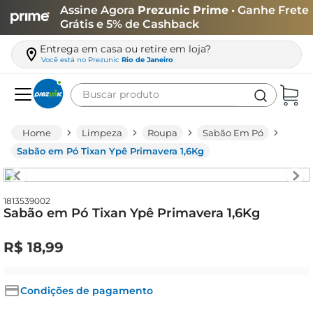
Assine Agora
Prezunic Prime
• Ganhe Frete
Grátis e 5% de Cashback
Entrega em casa ou retire em loja?
Você está no
Prezunic
Rio de Janeiro
Buscar produto
Termos mais buscados
Limpeza
Roupa
Sabão Em Pó
carne
Sabão em Pó Tixan Ypê Primavera 1,6Kg
leite
café
1813539002
Sabão em Pó Tixan Ypê Primavera 1,6Kg
queijo
arroz
R$
18
,
99
azeite
biscoito
Condições de pagamento