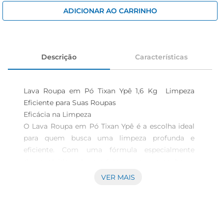
cerveja
ADICIONAR AO CARRINHO
iogurte
papel higiênico
Descrição
Características
Lava Roupa em Pó Tixan Ypê 1,6 Kg  Limpeza 
Eficiente para Suas Roupas

Eficácia na Limpeza

O Lava Roupa em Pó Tixan Ypê é a escolha ideal 
para quem busca uma limpeza profunda e 
eficiente. Com uma fórmula especialmente 
desenvolvida, este produto remove manchas e 
sujeiras, proporcionando roupas limpas e com 
VER MAIS
aparência renovada. Sua embalagem de 1,6 kg é 
perfeita para o uso diário, garantindo que você 
tenha sempre à mão a quantidade necessária 