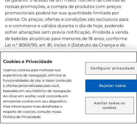
de garantir o acesso de um maior número de clientes as
nossas promoções, a compra de produtos com preços
promocionais poderá ter sua quantidade limitada por
cliente. Os preços, ofertas e condições são exclusivos para
o e-commerce e válidos durante o dia de hoje, podendo
sofrer alterações sem prévia notificação. Proibida a venda
de bebidas alcoólicas para menores de 18 anos, conforme
Lei n.º 8069/90, art. 81, inciso II (Estatuto da Criança e do
Adolescente). Preços e condições exclusivos para o
www.prezunic.com.br
, podendo sofrer alterações sem aviso
Selecione sua região:
Cookies e Privacidade
prévio. O valor mínimo para as compras on-line é de R$
Configurar privacidade
Rio de Janeiro (RJ)
Goiás (GO)
Usamos cookies para melhorar sua
80,00.
experiência de navegação, otimizar as
Ou
funcionalidades do site, e trazer conteúdo
e ofertas personalizadas para você,
Rejeitar todos
Caso queira comprar online, informe como deseja receber
baseadas em seu histórico de navegação.
suas compras:
Ao clicar em aceitar, você concorda em
armazenar cookies em seu dispositivo.
© 2026 Copyright. Todos os direitos
Aceitar todos os
Para informações mais detalhadas a
Entrega em casa
Retire em Loja
cookies
reservados Prezunic.
respeito de cookies, consulte nossa
Política de Privacidade.