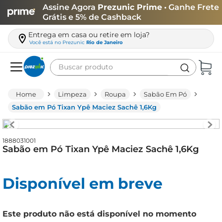
Assine Agora
Prezunic Prime
• Ganhe Frete
Grátis e 5% de Cashback
Entrega em casa ou retire em loja?
Você está no
Prezunic
Rio de Janeiro
Buscar produto
Termos mais buscados
Limpeza
Roupa
Sabão Em Pó
carne
Sabão em Pó Tixan Ypê Maciez Sachê 1,6Kg
leite
café
1888031001
Sabão em Pó Tixan Ypê Maciez Sachê 1,6Kg
queijo
azeite
Disponível em breve
biscoito
arroz
Este produto não está disponível no momento