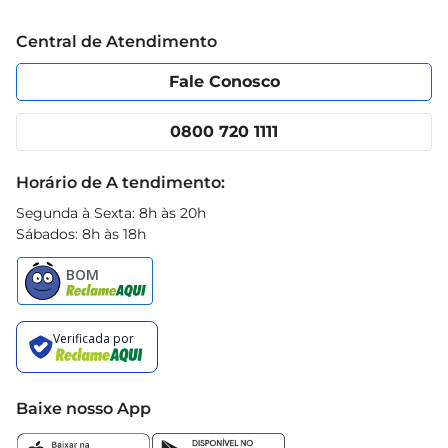
Trabalhe conosco
Blog Prezunic
Central de Atendimento
Política de Privacidade
Código de Ética
Portal do fornecedor
Encartes
Fale Conosco
Nossas lojas
App Prezunic
Cencosud Media
Clube Prezunic
0800 720 1111
Receitas
Black Friday
Horário de A tendimento:
Segunda à Sexta: 8h às 20h
Sábados: 8h às 18h
Baixe nosso App