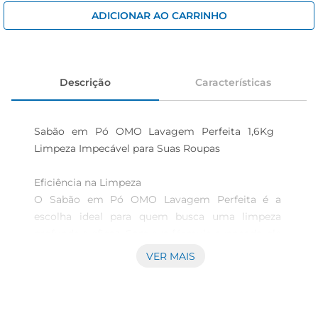
iogurte
ADICIONAR AO CARRINHO
papel higiênico
cerveja
Descrição
Características
Sabão em Pó OMO Lavagem Perfeita 1,6Kg  
Limpeza Impecável para Suas Roupas

Eficiência na Limpeza

O Sabão em Pó OMO Lavagem Perfeita é a 
escolha ideal para quem busca uma limpeza 
profunda e eficaz. Com sua fórmula avançada, ele 
remove as manchas mais difíceis,garantindo que 
VER MAIS
suas roupas fiquem impecáveis. Com 1,6Kg, este 
produto é perfeito para atender às necessidades 
de uma família, proporcionando várias lavagens 