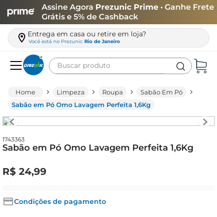
Assine Agora
Prezunic Prime
• Ganhe Frete
Grátis e 5% de Cashback
Entrega em casa ou retire em loja?
Você está no
Prezunic
Rio de Janeiro
Buscar produto
Termos mais buscados
Limpeza
Roupa
Sabão Em Pó
carne
Sabão em Pó Omo Lavagem Perfeita 1,6Kg
leite
café
1743363
Sabão em Pó Omo Lavagem Perfeita 1,6Kg
queijo
biscoito
R$
24
,
99
azeite
arroz
Condições de pagamento