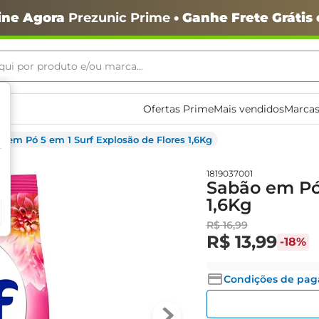
ine Agora
Prezunic Prime
• Ganhe Frete Grátis
ui por produto e/ou marca...
ais buscados
Ofertas Prime
Mais vendidos
Marcas
 em Pó 5 em 1 Surf Explosão de Flores 1,6Kg
1819037001
Sabão em Pó 
1,6Kg
o
R$
16
,
99
R$
13
,
99
-
18%
Condições de pa
igiênico