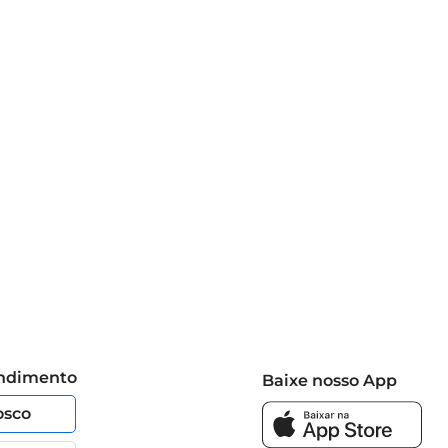
endimento
Baixe nosso App
osco