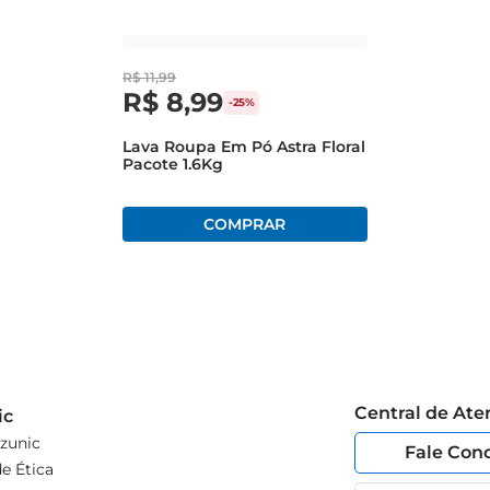
R$
11
,
99
R$
8
,
99
-
25%
Lava Roupa Em Pó Astra Floral
Pacote 1.6Kg
Central de At
ic
zunic
Fale Con
e Ética