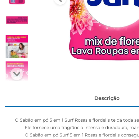
cerveja
Descrição
O Sabão em pó 5 em 1 Surf Rosas e flordelis te dá toda se
	Ele fornece uma fragrância intensa e duradoura, mantendo suas roupas com uma sensação de refrescância por muito mais tempo

	O Sabão em pó Surf 5 em 1 Rosas e flordelis consegue alvejar o branco e cuidar da cor das suas roupas ao mesmo tempo
