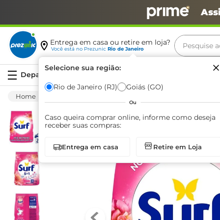
Ass
Pesquise aq
Entrega em casa ou retire em loja?
Você está no
Prezunic
Rio de Janeiro
Termos m
Selecione sua região:
Serviços
carne
Rio de Janeiro (RJ)
Goiás (GO)
Limpeza
Roupa
Sabão Em Pó
Sabão
leite
Ou
café
Caso queira comprar online, informe como deseja
receber suas compras:
queijo
Entrega em casa
Retire em Loja
biscoit
azeite
arroz
iogurte
papel h