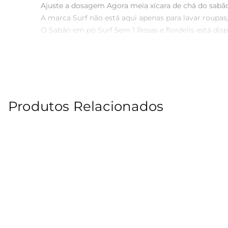
	Ajuste a dosagem Agora meia xícara de chá do sabão em pó basta para lavar uma máquina cheia

	A marca Surf não está aqui apenas para lavar roupas, mas sim para ajudar você a se sentir confiante e confortável com você mesma

	O Sabão em pó Surf 5em 1 Rosas e flordelis está disponível nos tamanhos 800 g, 1,6 kg e 2,2 kg em uma embalagem rosa divertida

O Sabão em pó Surf 5 em 1 Rosas e flordelis te dá muito
duradoura, e bom custobenefício, que alveja o branco, 
limpa com o Sabão em pó Surf 5 em 1 Rosas e flordelis
um produto fácil e simples de usar. A marca Surf não es
dosagem: Surf 5 em 1 agora vem com a nova tecnologia
Produtos Relacionados
apenas 1/2 xícara de chá você lava uma máquina cheia
tamanhos de 800 g, 1,6 kg e 2,2 kg. Xícara de 240 ml