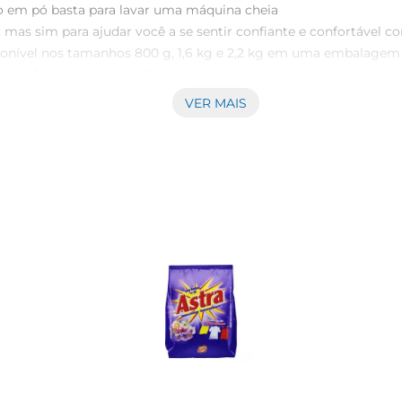
s benefícios por menos Em um único sabão em pó para lavar roup
tira manchas e cuida da cor Todos os benefícios a um preço a
VER MAIS
. Sua fórmula oferece asolução completa e foi desenhada para
tá aqui apenas para lavar roupas, mas sim para ajudar você a se
 de único enxágue que economiza água, é concentrado e rende 
 Os produtos lavaroupas da Surf vêm em trêsformatos difere