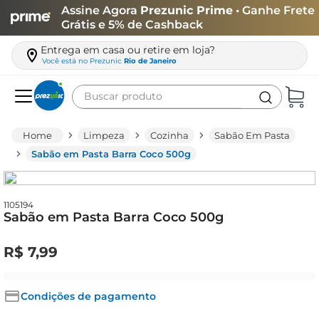
Assine Agora
Prezunic Prime
• Ganhe Frete
Grátis e 5% de Cashback
Entrega em casa ou retire em loja?
Você está no
Prezunic
Rio de Janeiro
Buscar produto
Termos mais buscados
Limpeza
Cozinha
Sabão Em Pasta
carne
Sabão em Pasta Barra Coco 500g
leite
café
1105194
Sabão em Pasta Barra Coco 500g
queijo
biscoito
R$
7
,
99
azeite
arroz
Condições de pagamento