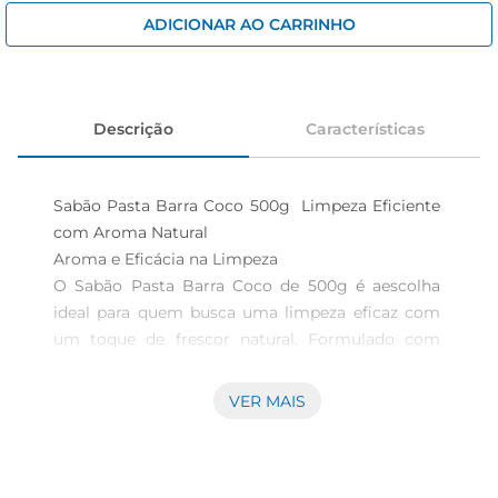
iogurte
ADICIONAR AO CARRINHO
papel higiênico
cerveja
Descrição
Características
Sabão Pasta Barra Coco 500g  Limpeza Eficiente 
com Aroma Natural

Aroma e Eficácia na Limpeza

O Sabão Pasta Barra Coco de 500g é aescolha 
ideal para quem busca uma limpeza eficaz com 
um toque de frescor natural. Formulado com 
ingredientes que garantem a remoçãode sujeiras 
e manchas, este sabão é perfeito para uso em 
VER MAIS
diversas superfícies, desde roupas até utensílios 
domésticos. Seu aroma suave de coco 
proporciona uma experiência agradável durante o 