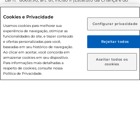
Lei n.º 8069/90, art. 81, inciso II (Estatuto da Criança e do
Adolescente). Preços e condições exclusivos para o
www.prezunic.com.br
, podendo sofrer alterações sem aviso
Selecione sua região:
Cookies e Privacidade
prévio. O valor mínimo para as compras on-line é de R$
Configurar privacidade
Rio de Janeiro (RJ)
Goiás (GO)
Usamos cookies para melhorar sua
80,00.
experiência de navegação, otimizar as
Ou
funcionalidades do site, e trazer conteúdo
e ofertas personalizadas para você,
Rejeitar todos
Caso queira comprar online, informe como deseja receber
baseadas em seu histórico de navegação.
suas compras:
Ao clicar em aceitar, você concorda em
armazenar cookies em seu dispositivo.
© 2026 Copyright. Todos os direitos
Aceitar todos os
Para informações mais detalhadas a
Entrega em casa
Retire em Loja
cookies
reservados Prezunic.
respeito de cookies, consulte nossa
Política de Privacidade.
Cencosud Brasil Comercial SA.CNPJ sob n° 39.346.861/0350-
38 . Sediada na Av. das Nações Unidas, 12.995, 21º andar, CEP:
04.578-000, Bairro Brooklin Paulista, na cidade de São Paulo
- SP.