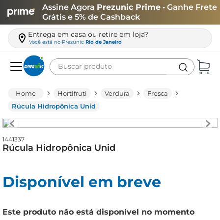
Assine Agora
Prezunic Prime
• Ganhe Frete
Grátis e 5% de Cashback
Entrega em casa ou retire em loja?
Você está no
Prezunic
Rio de Janeiro
Buscar produto
Termos mais buscados
Hortifruti
Verdura
Fresca
carne
Rúcula Hidropônica Unid
leite
café
1441337
Rúcula Hidropônica Unid
queijo
biscoito
Disponível em breve
azeite
arroz
Este produto não está disponível no momento