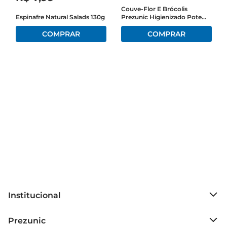
Versatilidade na Cozinha  

Couve-Flor E Brócolis
Espinafre Natural Salads 130g
Prezunic Higienizado Pote
A rúcula hidropônica pode ser utilizada de 
200g
diversas maneiras na culinária. Experimente 
adicionála a saladas frescas,onde seu sabor 
picante combina perfeitamente com molhos à 
base de azeite e limão. Também pode ser 
utilizada como ingrediente em pizzas, omeletes 
ou até mesmo em smoothies, proporcionando 
um toque especial e nutritivo. Sua versatilidade a 
torna uma aliada na criação de pratos saudáveis e 
saborosos.

Conservação e Armazenamento  

Para manter a frescura da rúcula hidropônica, 
recomendase armazenála na geladeira, em um 
recipiente fechado. Dessa forma, ela pode ser 
Institucional
conservada por mais tempo, garantindo que você 
tenha semprefolhas frescas à disposição. É 
Sobre o Prezunic
Prezunic
importante lavála antes do consumo, garantindo 
Grupo Cencosud