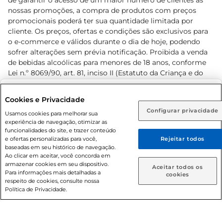
de garantir o acesso de um maior número de clientes as
nossas promoções, a compra de produtos com preços
promocionais poderá ter sua quantidade limitada por
cliente. Os preços, ofertas e condições são exclusivos para
o e-commerce e válidos durante o dia de hoje, podendo
sofrer alterações sem prévia notificação. Proibida a venda
de bebidas alcoólicas para menores de 18 anos, conforme
Lei n.º 8069/90, art. 81, inciso II (Estatuto da Criança e do
Adolescente). Preços e condições exclusivos para o
www.prezunic.com.br
, podendo sofrer alterações sem aviso
Selecione sua região:
Cookies e Privacidade
prévio. O valor mínimo para as compras on-line é de R$
Configurar privacidade
Rio de Janeiro (RJ)
Goiás (GO)
Usamos cookies para melhorar sua
80,00.
experiência de navegação, otimizar as
Ou
funcionalidades do site, e trazer conteúdo
e ofertas personalizadas para você,
Rejeitar todos
Caso queira comprar online, informe como deseja receber
baseadas em seu histórico de navegação.
suas compras:
Ao clicar em aceitar, você concorda em
armazenar cookies em seu dispositivo.
© 2026 Copyright. Todos os direitos
Aceitar todos os
Para informações mais detalhadas a
Entrega em casa
Retire em Loja
cookies
reservados Prezunic.
respeito de cookies, consulte nossa
Política de Privacidade.