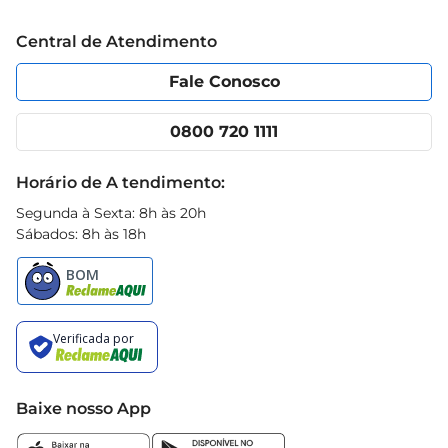
que todas as folhas estejam limpas e prontas 
Trabalhe conosco
Blog Prezunic
Central de Atendimento
para serem utilizadas em suas receitas.

Política de Privacidade
Código de Ética
Portal do fornecedor
Encartes
Fale Conosco
Especificações do Produto  

Nossas lojas
App Prezunic
 Tipo: Rúcula Hidropônica  

Cencosud Media
Clube Prezunic
0800 720 1111
 Peso: Unidade  

Receitas
 Origem: Cultivada emsistema hidropônico, livre 
Black Friday
Horário de A tendimento:
de agrotóxicos
Segunda à Sexta: 8h às 20h
Sábados: 8h às 18h
Baixe nosso App