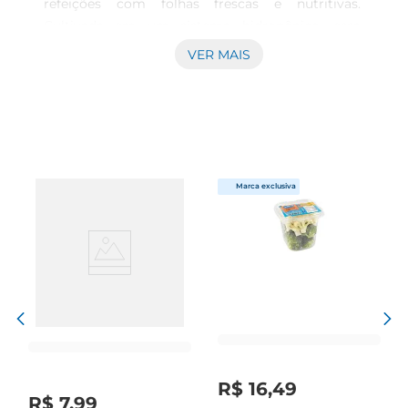
refeições com folhas frescas e nutritivas. 
Cultivada em um sistema hidropônico, essa 
rúcula é livre de agrotóxicos, garantindo um 
VER MAIS
produto de alta qualidade e sabor intenso. Ideal 
para saladas, sanduíches e pratos quentes, ela 
trazum toque especial e um sabor levemente 
picante que agrada a muitos paladares.

Benefícios Nutricionais  

Além de seu sabor marcante, a rúcula é rica em 
nutrientes essenciais. Ela contém vitaminas A, C 
e K, além de minerais como cálcio e ferro. Esses 
componentes são fundamentais para a saúde, 
contribuindo para o fortalecimento do sistema 
imunológico, a saúde dos ossos e a melhora da 
circulação sanguínea. Incluir a rúcula na dieta é 
uma maneira prática de adicionar nutrientes 
importantes ao seu dia a dia.

R$
16
,
49
R$
7
,
99