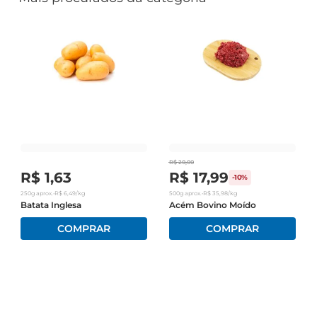
R$
20
,
00
R$
1
,
63
R$
17
,
99
-
10%
250g
aprox.
•
R$
6
,
49
/kg
500g
aprox.
•
R$
35
,
98
/kg
Batata Inglesa
Acém Bovino Moído