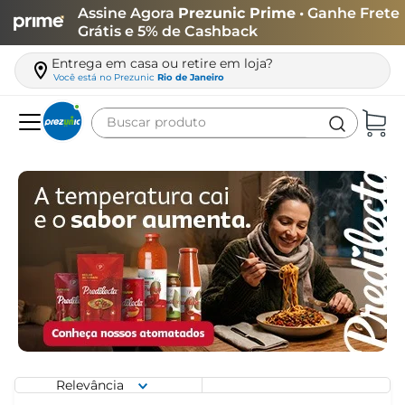
Assine Agora
Prezunic Prime
• Ganhe Frete
Grátis e 5% de Cashback
Entrega em casa ou retire em loja?
Você está no
Prezunic
Rio de Janeiro
Buscar produto
Termos mais buscados
carne
leite
café
queijo
arroz
iogurte
azeite
Relevância