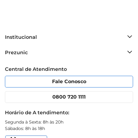
Institucional
Sobre o Prezunic
Prezunic
Grupo Cencosud
Trabalhe conosco
Blog Prezunic
Central de Atendimento
Política de Privacidade
Código de Ética
Portal do fornecedor
Encartes
Fale Conosco
Nossas lojas
App Prezunic
Cencosud Media
Clube Prezunic
0800 720 1111
Receitas
Black Friday
Horário de A tendimento:
Segunda à Sexta: 8h às 20h
Sábados: 8h às 18h