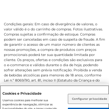
Condições gerais: Em caso de divergência de valores, o
valor válido é o do carrinho de compras. Fotos ilustrativas.
Compras sujeitas a confirmação de estoque. Compras
podem ser canceladas em caso de suspeita de fraude. A fim
de garantir o acesso de um maior número de clientes as
nossas promoções, a compra de produtos com preços
promocionais poderá ter sua quantidade limitada por
cliente. Os preços, ofertas e condições são exclusivos para
o e-commerce e válidos durante o dia de hoje, podendo
sofrer alterações sem prévia notificação. Proibida a venda
de bebidas alcoólicas para menores de 18 anos, conforme
Lei n.º 8069/90, art. 81, inciso II (Estatuto da Criança e do
Adolescente). Preços e condições exclusivos para o
www.prezunic.com.br
, podendo sofrer alterações sem aviso
Selecione sua região:
Cookies e Privacidade
prévio. O valor mínimo para as compras on-line é de R$
Configurar privacidade
Rio de Janeiro (RJ)
Goiás (GO)
Usamos cookies para melhorar sua
80,00.
experiência de navegação, otimizar as
Ou
funcionalidades do site, e trazer conteúdo