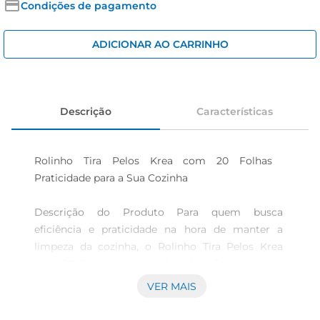
iogurte
Condições de pagamento
papel higiênico
ADICIONAR AO CARRINHO
cerveja
Descrição
Características
Rolinho Tira Pelos Krea com 20 Folhas  
Praticidade para a Sua Cozinha

Descrição do Produto Para quem busca 
eficiência e praticidade na hora de manter a 
limpeza da cozinha, o Rolinho Tira Pelos Krea 
com 20 Folhas é a escolha ideal. Este utensílio 
versátil é fundamental para o dia a dia, 
VER MAIS
permitindo remover, de maneira rápida e fácil, os 
pelos e sujeiras indesejados de superfícies como 