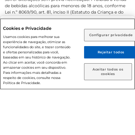
de bebidas alcoólicas para menores de 18 anos, conforme
Lei n.º 8069/90, art. 81, inciso II (Estatuto da Criança e do
Adolescente). Preços e condições exclusivos para o
www.prezunic.com.br
, podendo sofrer alterações sem aviso
Selecione sua região:
Cookies e Privacidade
prévio. O valor mínimo para as compras on-line é de R$
Configurar privacidade
Rio de Janeiro (RJ)
Goiás (GO)
Usamos cookies para melhorar sua
80,00.
experiência de navegação, otimizar as
Ou
funcionalidades do site, e trazer conteúdo
e ofertas personalizadas para você,
Rejeitar todos
Caso queira comprar online, informe como deseja receber
baseadas em seu histórico de navegação.
suas compras:
Ao clicar em aceitar, você concorda em
armazenar cookies em seu dispositivo.
© 2026 Copyright. Todos os direitos
Aceitar todos os
Para informações mais detalhadas a
Entrega em casa
Retire em Loja
cookies
reservados Prezunic.
respeito de cookies, consulte nossa
Política de Privacidade.
Cencosud Brasil Comercial SA.CNPJ sob n° 39.346.861/0350-
38 . Sediada na Av. das Nações Unidas, 12.995, 21º andar, CEP:
04.578-000, Bairro Brooklin Paulista, na cidade de São Paulo
- SP.