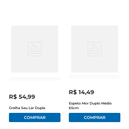
mesas,sofás e até roupas, garantindo um 
ambiente sempre impecável.

Características Principais O Rolinho Tira Pelos 
Krea foi projetado com um sistema de rotação 
eficaz que adere aos fios e sujeiras, 
proporcionando uma limpeza eficiente em 
apenas algumas passadas. Com20 folhas 
disponíveis, você terá a duração necessária para 
usar em várias ocasiões, sempre pronto para 
manter a ordem na sua casa. Seu funcionamento 
é descomplicado, bastando enrolar o rolo sobre a 
superfície a ser limpa para que as folhas coletem 
R$
14
,
49
os detritos.

R$
54
,
99
Espeto Mor Duplo Médio
Grelha Seu Lar Dupla
65cm
Uso Recomandado Ideal para quem possui 
animais de estimação ou apenas deseja uma 
solução eficaz para manter a casa em ordem, 