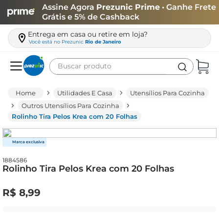
Assine Agora
Prezunic Prime
• Ganhe Frete
Grátis e 5% de Cashback
Entrega em casa ou retire em loja?
Você está no
Prezunic
Rio de Janeiro
Buscar produto
Termos mais buscados
Utilidades E Casa
Utensílios Para Cozinha
carne
Outros Utensílios Para Cozinha
Rolinho Tira Pelos Krea com 20 Folhas
leite
café
queijo
1884586
Rolinho Tira Pelos Krea com 20 Folhas
arroz
biscoito
R$
8
,
99
azeite