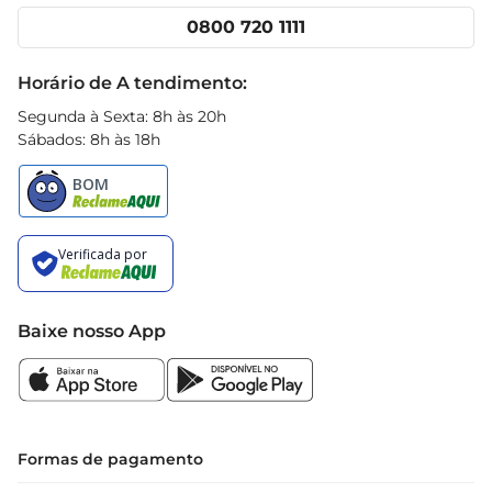
Cencosud Media
Clube Prezunic
0800 720 1111
Receitas
Black Friday
Horário de A tendimento:
Segunda à Sexta: 8h às 20h
Sábados: 8h às 18h
Baixe nosso App
Formas de pagamento