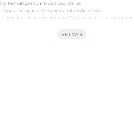
ma formulação com 0 de álcool etílico

ntindo sensação de frescor durante o dia inteiro

zônio, possui lata em alumínio 100 reciclável e é feito com ener
sculino Rexona Active Dry, desenvolvido para garantir controle
de proteção contínua, adaptandose ao seu ritmo e às condições 
VER MAIS
 adaptar às condições das axilas, a fim de proporcionar um cont
para fornecer controle eficaz de umidade, adaptandoseao pH do
s causadoras de odores, o que leva a um controle eficaz do o
escante, ideal para quem busca uma sensação prolongada de frescor
cm. Este desodorante antitranspirante não afeta a camada de ozô