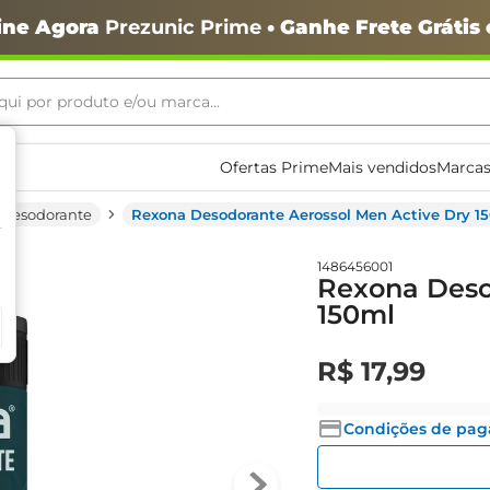
ine Agora
Prezunic Prime
• Ganhe Frete Grátis
ui por produto e/ou marca...
ais buscados
Ofertas Prime
Mais vendidos
Marcas
Desodorante
Rexona Desodorante Aerossol Men Active Dry 1
1486456001
Rexona Deso
150ml
R$
17
,
99
o
Condições de pa
igiênico