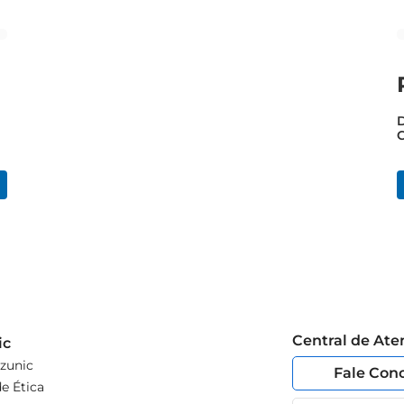
C
Central de At
ic
zunic
Fale Con
e Ética