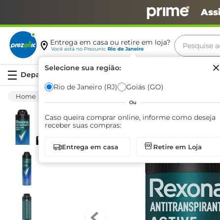
Ass
Pesquise aq
Entrega em casa ou retire em loja?
Você está no
Prezunic
Rio de Janeiro
Termos m
Selecione sua região:
Serviços
carne
Rio de Janeiro (RJ)
Goiás (GO)
Higiene E Beleza
Cuidado Com O Corpo
leite
Ou
café
Caso queira comprar online, informe como deseja
receber suas compras:
queijo
Entrega em casa
Retire em Loja
arroz
biscoit
azeite
iogurte
papel h