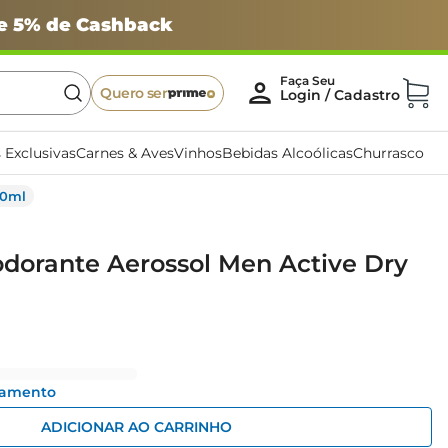
 e 5% de Cashback
Quero ser
 Exclusivas
Carnes & Aves
Vinhos
Bebidas Alcoólicas
Churrasco
50ml
dorante Aerossol Men Active Dry
gamento
ADICIONAR AO CARRINHO