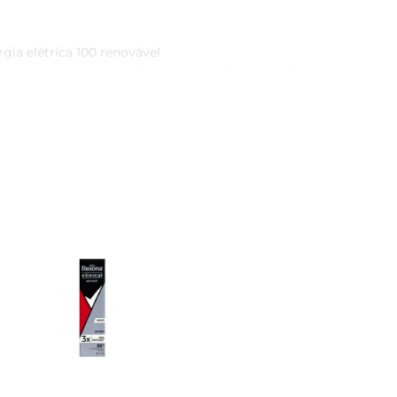
gia elétrica 100 renovável

 inteligente do suor e do mau odor. Com tecnologia que 
da sua pele para manter você seco, fresco e confiante ao 
role altamente eficiente do suor e do odor por 72h. Atua 
 corpo para formar uma barreira que combate o suor. A 
dor, mesmo nos momentos mais intensos. Sua formulação 
 o dia inteiro. Para melhores resultados, agite bem antes 
nio, possui lata em alumínio 100 reciclável e é feito com 