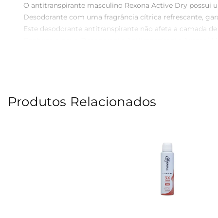
O antitranspirante masculino Rexona Active Dry possui u
Desodorante com uma fragrância cítrica refrescante, gara
Este desodorante antitranspirante não afeta a camada de o
Conheça o novo Desodorante Antitranspirante Aerosol Ma
se ativa com o calor do seu corpo, ele oferece 72 horas 
longo do dia. Sua fórmula avançada foi desenhada para se
em sincronia com a resposta natural de suor do corpo 
prevenção do suor prejudica o crescimento de bactéria
Produtos Relacionados
possui 0 de álcool etílico. Sua fragrância cítrica é refr
de usar e aplique nas axilas secas a uma distância de 15 
energia elétrica 100 renovável.