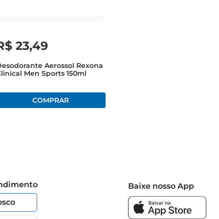
R$
23
,
49
Desodorante Aerossol Rexona
linical Men Sports 150ml
endimento
Baixe nosso App
osco