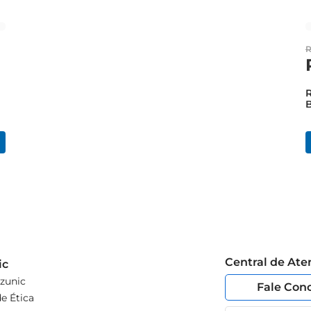
B
Central de At
ic
zunic
Fale Con
e Ética