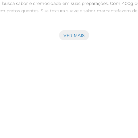
m busca sabor e cremosidade em suas preparações. Com 400g de 
em pratos quentes. Sua textura suave e sabor marcantefazem del
emoso Tirolez se destaca pela qualidade e pelo cuidado em sua 
VER MAIS
indo um requeijão que atende às expectativas dos consumidores
izado de diversas formas. Seja para preparar um delicioso sand
moso Tirolez se adapta a diferentes paladares e ocasiões. Sua
. O requeijão possui um sabor suave, que combina perfeitamente
l para famílias, garantindo que você tenha sempre à mão um pro