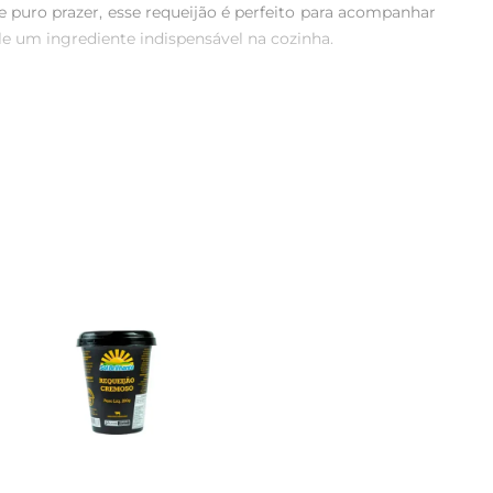
puro prazer, esse requeijão é perfeito para acompanhar 
e um ingrediente indispensável na cozinha.

fabricação. A marca Tirolez é reconhecida no Brasil por 
 mais exigentes. Cada bisnaga é uma garantia de frescor 
uíche, um cremoso molho para massas, ou até mesmo como 
 embalagem em bisnaga facilita a aplicação, permitindo 
 com outros ingredientes, tornando suas refeições ainda 
duto de qualidade para suas receitas.