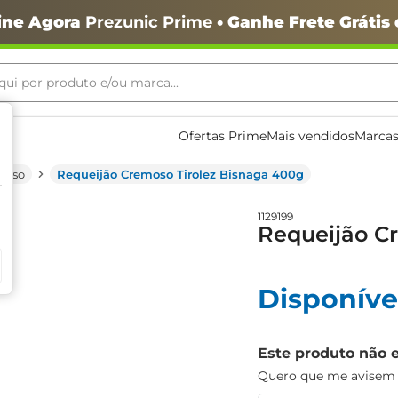
ine Agora
Prezunic Prime
• Ganhe Frete Grátis
ui por produto e/ou marca...
ais buscados
Ofertas Prime
Mais vendidos
Marcas
moso
Requeijão Cremoso Tirolez Bisnaga 400g
1129199
Requeijão C
Disponíve
o
Este produto não 
Quero que me avisem q
igiênico