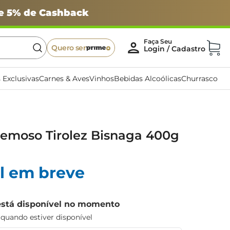
 e 5% de Cashback
Quero ser
 Exclusivas
Carnes & Aves
Vinhos
Bebidas Alcoólicas
Churrasco
remoso Tirolez Bisnaga 400g
l em breve
está disponível no momento
uando estiver disponível