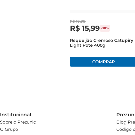
R$
19
,
99
R$
15
,
99
-
20%
Requeijão Cremoso Catupiry
Light Pote 400g
Institucional
Prezun
Sobre o Prezunic
Blog Pre
O Grupo
Código d