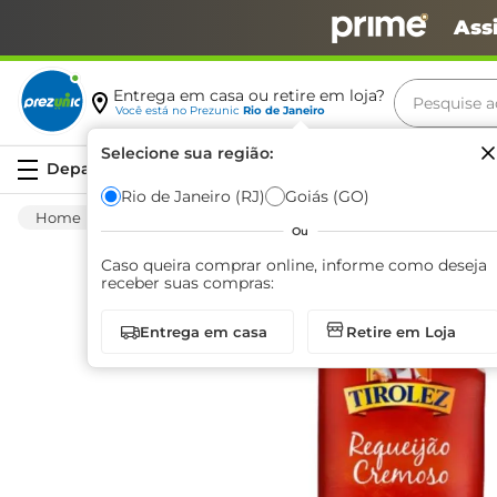
Ass
Pesquise aq
Entrega em casa ou retire em loja?
Você está no
Prezunic
Rio de Janeiro
Termos m
Selecione sua região:
Serviços
carne
Rio de Janeiro (RJ)
Goiás (GO)
Frios E Laticínios
Lácteos
Requeijão Cre
leite
Ou
café
Caso queira comprar online, informe como deseja
receber suas compras:
queijo
Entrega em casa
Retire em Loja
azeite
biscoit
arroz
iogurte
papel h