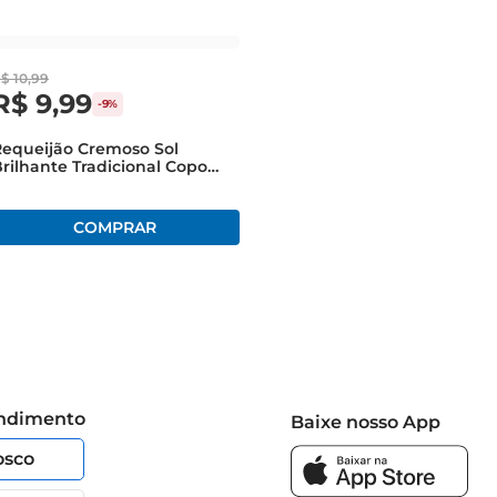
R$
10
,
99
R$
9
,
99
-
9%
Requeijão Cremoso Sol
rilhante Tradicional Copo
200g
endimento
Baixe nosso App
osco