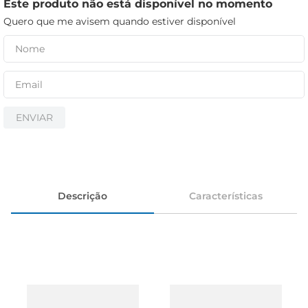
cerveja
Este produto não está disponível no momento
Quero que me avisem quando estiver disponível
iogurte
papel higiênico
ENVIAR
Descrição
Características