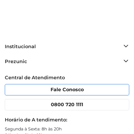
Institucional
Sobre o Prezunic
Prezunic
Grupo Cencosud
Trabalhe conosco
Blog Prezunic
Central de Atendimento
Política de Privacidade
Código de Ética
Portal do fornecedor
Encartes
Fale Conosco
Nossas lojas
App Prezunic
Cencosud Media
Clube Prezunic
0800 720 1111
Receitas
Black Friday
Horário de A tendimento:
Segunda à Sexta: 8h às 20h