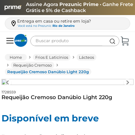
Assine Agora
Prezunic Prime
• Ganhe Frete
Grátis e 5% de Cashback
Entrega em casa ou retire em loja?
Você está no
Prezunic
Rio de Janeiro
Buscar produto
Termos mais buscados
Frios E Laticínios
Lácteos
carne
Requeijão Cremoso
Requeijão Cremoso Danúbio Light 220g
leite
café
1728559
queijo
Requeijão Cremoso Danúbio Light 220g
arroz
azeite
Disponível em breve
biscoito