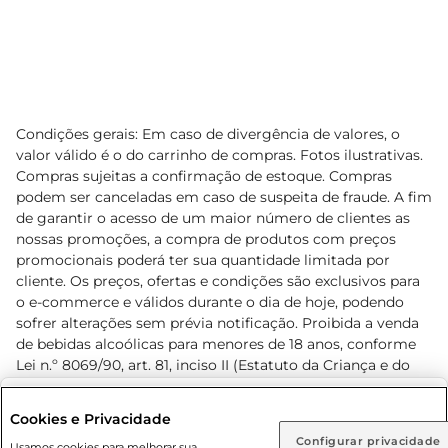
Condições gerais: Em caso de divergência de valores, o
valor válido é o do carrinho de compras. Fotos ilustrativas.
Compras sujeitas a confirmação de estoque. Compras
podem ser canceladas em caso de suspeita de fraude. A fim
de garantir o acesso de um maior número de clientes as
nossas promoções, a compra de produtos com preços
promocionais poderá ter sua quantidade limitada por
cliente. Os preços, ofertas e condições são exclusivos para
o e-commerce e válidos durante o dia de hoje, podendo
sofrer alterações sem prévia notificação. Proibida a venda
de bebidas alcoólicas para menores de 18 anos, conforme
Lei n.º 8069/90, art. 81, inciso II (Estatuto da Criança e do
Adolescente). Preços e condições exclusivos para o
www.prezunic.com.br
, podendo sofrer alterações sem aviso
Selecione sua região:
Cookies e Privacidade
prévio. O valor mínimo para as compras on-line é de R$
Configurar privacidade
Rio de Janeiro (RJ)
Goiás (GO)
Usamos cookies para melhorar sua