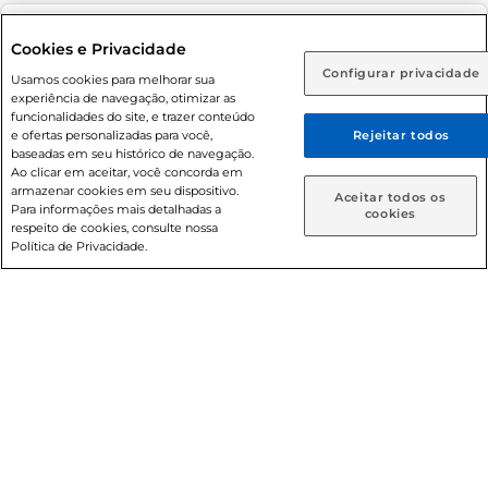
Adolescente). Preços e condições exclusivos para o
www.prezunic.com.br
, podendo sofrer alterações sem aviso
Selecione sua região:
Cookies e Privacidade
prévio. O valor mínimo para as compras on-line é de R$
Configurar privacidade
Rio de Janeiro (RJ)
Goiás (GO)
Usamos cookies para melhorar sua
80,00.
experiência de navegação, otimizar as
Ou
funcionalidades do site, e trazer conteúdo
e ofertas personalizadas para você,
Rejeitar todos
Caso queira comprar online, informe como deseja receber
baseadas em seu histórico de navegação.
suas compras:
Ao clicar em aceitar, você concorda em
armazenar cookies em seu dispositivo.
© 2026 Copyright. Todos os direitos
Aceitar todos os
Para informações mais detalhadas a
Entrega em casa
Retire em Loja
cookies
reservados Prezunic.
respeito de cookies, consulte nossa
Política de Privacidade.
Cencosud Brasil Comercial SA.CNPJ sob n° 39.346.861/0350-
38 . Sediada na Av. das Nações Unidas, 12.995, 21º andar, CEP:
04.578-000, Bairro Brooklin Paulista, na cidade de São Paulo
- SP.