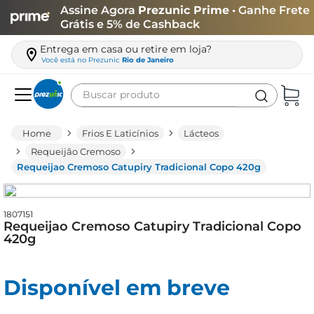
Assine Agora
Prezunic Prime
• Ganhe Frete
Grátis e 5% de Cashback
Entrega em casa ou retire em loja?
Você está no
Prezunic
Rio de Janeiro
Buscar produto
Termos mais buscados
Frios E Laticínios
Lácteos
carne
Requeijão Cremoso
Requeijao Cremoso Catupiry Tradicional Copo 420g
leite
café
1807151
queijo
Requeijao Cremoso Catupiry Tradicional Copo
420g
biscoito
azeite
Disponível em breve
arroz