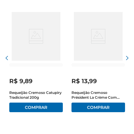
R$
9
,
89
R$
13
,
99
Requeijão Cremoso Catupiry
Requeijão Cremoso
Tradicional 200g
Président La Crème Com
Queijo Brie Pote 200g