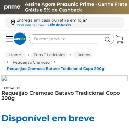
Assine Agora
Prezunic Prime
• Ganhe Frete
Grátis e 5% de Cashback
Entrega em casa ou retire em loja?
Você está no
Prezunic
Rio de Janeiro
Buscar produto
Termos mais buscados
Frios E Laticínios
Lácteos
carne
Requeijão Cremoso
Requeijao Cremoso Batavo Tradicional Copo 200g
leite
café
1098740001
queijo
Requeijao Cremoso Batavo Tradicional Copo
200g
biscoito
azeite
Disponível em breve
arroz