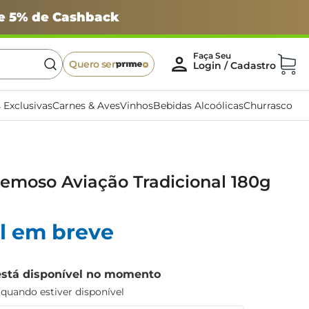
 e 5% de Cashback
Quero ser
 Exclusivas
Carnes & Aves
Vinhos
Bebidas Alcoólicas
Churrasco
emoso Aviação Tradicional 180g
l em breve
está disponível no momento
uando estiver disponível