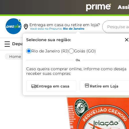
Ass
Pesquise aq
Entrega em casa ou retire em loja?
Você está no
Prezunic
Rio de Janeiro
Termos m
Selecione sua região:
Serviços
carne
Rio de Janeiro (RJ)
Goiás (GO)
Frios E Laticínios
Lácteos
Requeijão Cre
leite
Ou
café
Caso queira comprar online, informe como deseja
receber suas compras:
queijo
Entrega em casa
Retire em Loja
arroz
azeite
biscoit
cerveja
iogurte