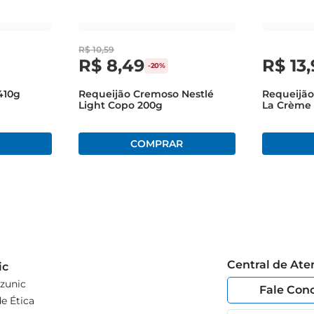
R$
10
,
59
R$
8
,
49
R$
13
,
-
20%
410g
Requeijão Cremoso Nestlé
Requeijão
Light Copo 200g
La Crème 
Pote 200
Central de At
ic
zunic
Fale Con
e Ética