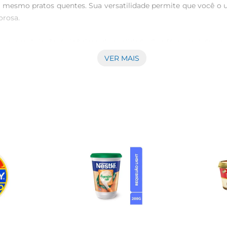
 mesmo pratos quentes. Sua versatilidade permite que você o ut
rosa.

remoso Aviação é sinônimo de qualidade. Sua fórmula é desenvo
ivas de quem valoriza produtos de excelência, sendo uma adição 
VER MAIS
ombinações. Ele é perfeito para ser espalhado em pães e bisc
nhamento de pratos quentes. Sua versatilidade é um convite 
consumo familiar. É importante armazenálo em local fresco e
excelente fonte de sabor e pode ser parte de uma alimentação e