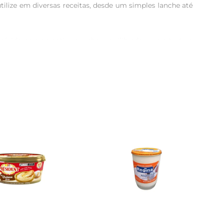
ilize em diversas receitas, desde um simples lanche até 
lvida para garantir um sabor equilibrado e uma textura 
valiosa à sua despensa.

oitos, mas também pode ser utilizado em receitas como 
para explorar novas possibilidades na cozinha, sempre 
 seco, e após aberto, recomendase mantêlo refrigerado 
quilibrada, semprecom moderação.