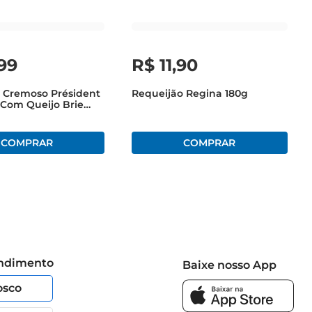
99
R$
11
,
90
 Cremoso Président
Requeijão Regina 180g
Com Queijo Brie
g
endimento
Baixe nosso App
osco