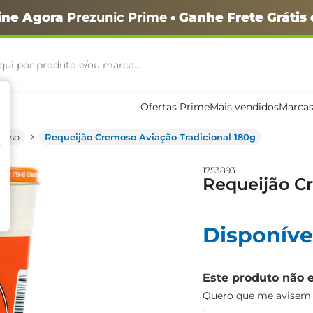
ine Agora
Prezunic Prime
• Ganhe Frete Grátis
ui por produto e/ou marca...
ais buscados
Ofertas Prime
Mais vendidos
Marcas
moso
Requeijão Cremoso Aviação Tradicional 180g
1753893
Requeijão Cr
Disponíve
o
Este produto não 
Quero que me avisem q