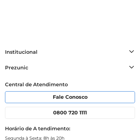
Institucional
Sobre o Prezunic
Prezunic
Grupo Cencosud
Trabalhe conosco
Blog Prezunic
Central de Atendimento
Política de Privacidade
Código de Ética
Portal do fornecedor
Encartes
Fale Conosco
Nossas lojas
App Prezunic
Cencosud Media
Clube Prezunic
0800 720 1111
Receitas
Black Friday
Horário de A tendimento:
Segunda à Sexta: 8h às 20h