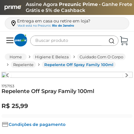
Assine Agora
Prezunic Prime
• Ganhe Frete
Grátis e 5% de Cashback
Entrega em casa ou retire em loja?
Você está no
Prezunic
Rio de Janeiro
Buscar produto
Termos mais buscados
Higiene E Beleza
Cuidado Com O Corpo
carne
Repelente
Repelente Off Spray Family 100ml
leite
café
1757153
Repelente Off Spray Family 100ml
queijo
biscoito
R$
25
,
99
azeite
arroz
Condições de pagamento