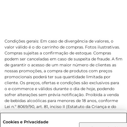
Condições gerais: Em caso de divergência de valores, o
valor válido é o do carrinho de compras. Fotos ilustrativas.
Compras sujeitas a confirmação de estoque. Compras
podem ser canceladas em caso de suspeita de fraude. A fim
de garantir o acesso de um maior número de clientes as
nossas promoções, a compra de produtos com preços
promocionais poderá ter sua quantidade limitada por
cliente. Os preços, ofertas e condições são exclusivos para
o e-commerce e válidos durante o dia de hoje, podendo
sofrer alterações sem prévia notificação. Proibida a venda
de bebidas alcoólicas para menores de 18 anos, conforme
Lei n.º 8069/90, art. 81, inciso II (Estatuto da Criança e do
Adolescente). Preços e condições exclusivos para o
www.prezunic.com.br
, podendo sofrer alterações sem aviso
Selecione sua região:
Cookies e Privacidade
prévio. O valor mínimo para as compras on-line é de R$