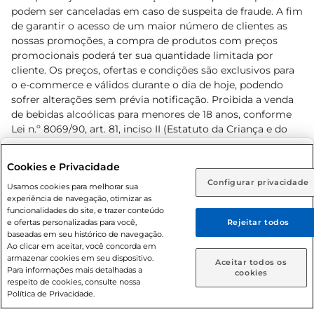
podem ser canceladas em caso de suspeita de fraude. A fim
de garantir o acesso de um maior número de clientes as
nossas promoções, a compra de produtos com preços
promocionais poderá ter sua quantidade limitada por
cliente. Os preços, ofertas e condições são exclusivos para
o e-commerce e válidos durante o dia de hoje, podendo
sofrer alterações sem prévia notificação. Proibida a venda
de bebidas alcoólicas para menores de 18 anos, conforme
Lei n.º 8069/90, art. 81, inciso II (Estatuto da Criança e do
Adolescente). Preços e condições exclusivos para o
www.prezunic.com.br
, podendo sofrer alterações sem aviso
Selecione sua região:
Cookies e Privacidade
prévio. O valor mínimo para as compras on-line é de R$
Configurar privacidade
Rio de Janeiro (RJ)
Goiás (GO)
Usamos cookies para melhorar sua
80,00.
experiência de navegação, otimizar as
Ou
funcionalidades do site, e trazer conteúdo
e ofertas personalizadas para você,
Rejeitar todos
Caso queira comprar online, informe como deseja receber
baseadas em seu histórico de navegação.
suas compras:
Ao clicar em aceitar, você concorda em
armazenar cookies em seu dispositivo.
© 2026 Copyright. Todos os direitos
Aceitar todos os
Para informações mais detalhadas a
Entrega em casa
Retire em Loja
cookies
reservados Prezunic.
respeito de cookies, consulte nossa
Política de Privacidade.