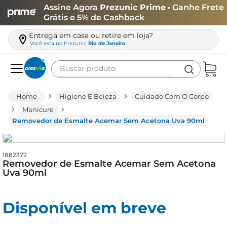
Assine Agora
Prezunic Prime
• Ganhe Frete
Grátis e 5% de Cashback
Entrega em casa ou retire em loja?
Você está no
Prezunic
Rio de Janeiro
Buscar produto
Termos mais buscados
Higiene E Beleza
Cuidado Com O Corpo
carne
Manicure
Removedor de Esmalte Acemar Sem Acetona Uva 90ml
leite
café
1882372
queijo
Removedor de Esmalte Acemar Sem Acetona
Uva 90ml
azeite
biscoito
Disponível em breve
arroz