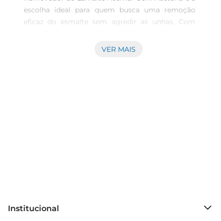
escolha ideal para quem busca uma remoção 
eficaz do esmalte sem agredir as unhas. Com 
uma fórmula especialmente desenvolvida, este 
produto proporciona uma limpeza delicada, 
VER MAIS
preservando a saúde e a beleza das suas unhas. A 
ausência de acetona garante que suas unhas não 
fiquem ressecadas, mantendo a hidratação 
natural.\n\nPraticidade no Dia a Dia  \nCom 
embalagemde 90ml, o removedor é perfeito para 
levar na bolsa ou necessaire, permitindo que você 
cuide das suas unhas em qualquer lugar. Sua 
aplicação é simples e rápida, facilitando o 
processo de remoção do esmalte, seja em casa 
ou em viagens. A praticidade deste produto é um 
grande aliado na rotina de beleza.\n\nAroma 
Agradável  \nDiferente dos removedores 
tradicionais, o Acemar Sem Acetona 
Institucional
apresentaum aroma suave que torna o momento 