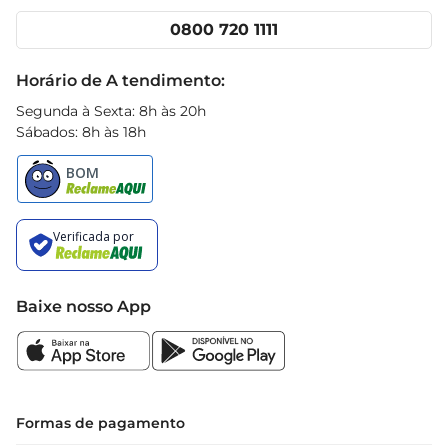
Cencosud Media
Clube Prezunic
0800 720 1111
Receitas
Black Friday
Horário de A tendimento:
Segunda à Sexta: 8h às 20h
Sábados: 8h às 18h
Baixe nosso App
Formas de pagamento