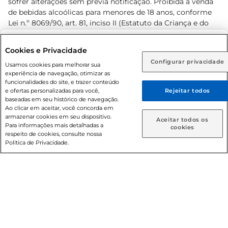
sofrer alterações sem prévia notificação. Proibida a venda
de bebidas alcoólicas para menores de 18 anos, conforme
Lei n.º 8069/90, art. 81, inciso II (Estatuto da Criança e do
Adolescente). Preços e condições exclusivos para o
www.prezunic.com.br
, podendo sofrer alterações sem aviso
Selecione sua região:
Cookies e Privacidade
prévio. O valor mínimo para as compras on-line é de R$
Configurar privacidade
Rio de Janeiro (RJ)
Goiás (GO)
Usamos cookies para melhorar sua
80,00.
experiência de navegação, otimizar as
Ou
funcionalidades do site, e trazer conteúdo
e ofertas personalizadas para você,
Rejeitar todos
Caso queira comprar online, informe como deseja receber
baseadas em seu histórico de navegação.
suas compras:
Ao clicar em aceitar, você concorda em
armazenar cookies em seu dispositivo.
© 2026 Copyright. Todos os direitos
Aceitar todos os
Para informações mais detalhadas a
Entrega em casa
Retire em Loja
cookies
reservados Prezunic.
respeito de cookies, consulte nossa
Política de Privacidade.
Cencosud Brasil Comercial SA.CNPJ sob n° 39.346.861/0350-
38 . Sediada na Av. das Nações Unidas, 12.995, 21º andar, CEP:
04.578-000, Bairro Brooklin Paulista, na cidade de São Paulo
- SP.