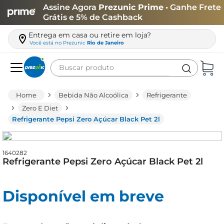
Assine Agora
Prezunic Prime
• Ganhe Frete
Grátis e 5% de Cashback
Entrega em casa ou retire em loja?
Você está no
Prezunic
Rio de Janeiro
Buscar produto
Termos mais buscados
Bebida Não Alcoólica
Refrigerante
carne
Zero E Diet
Refrigerante Pepsi Zero Açúcar Black Pet 2l
leite
café
1640282
queijo
Refrigerante Pepsi Zero Açúcar Black Pet 2l
azeite
biscoito
Disponível em breve
arroz