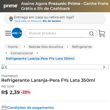
Assine Agora
Prezunic Prime
• Ganhe Frete
Grátis e 5% de Cashback
Entrega em casa ou retire em loja?
Você está no
Prezunic
Rio de Janeiro
Buscar produto
Termos mais buscados
Bebida Não Alcoólica
Refrigerante
carne
Convencional
Refrigerante Laranja-Pera FYs Lata 350ml
leite
café
queijo
1746718003
Refrigerante Laranja-Pera FYs Lata 350ml
arroz
R$
3
,
09
R$
2
,
39
-
23%
biscoito
azeite
Condições de pagamento