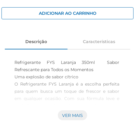
iogurte
papel higiênico
ADICIONAR AO CARRINHO
cerveja
Descrição
Características
Refrigerante FYS Laranja 350ml  Sabor 
Refrescante para Todos os Momentos

Uma explosão de sabor cítrico  

O Refrigerante FYS Laranja é a escolha perfeita 
para quem busca um toque de frescor e sabor 
em qualquer ocasião. Com sua fórmula leve e 
borbulhante, cada gole proporciona uma 
experiência refrescante que combina 
VER MAIS
perfeitamente com refeições, festas ou 
momentos de descontração. O sabor vibrante da 
laranja traz uma sensação de alegria e energia, 