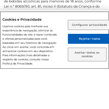
de bebidas alcoólicas para menores de 18 anos, conforme
Lei n.º 8069/90, art. 81, inciso II (Estatuto da Criança e do
Adolescente). Preços e condições exclusivos para o
www.prezunic.com.br
, podendo sofrer alterações sem aviso
Selecione sua região:
Cookies e Privacidade
prévio. O valor mínimo para as compras on-line é de R$
Configurar privacidade
Rio de Janeiro (RJ)
Goiás (GO)
Usamos cookies para melhorar sua
80,00.
experiência de navegação, otimizar as
Ou
funcionalidades do site, e trazer conteúdo
e ofertas personalizadas para você,
Rejeitar todos
Caso queira comprar online, informe como deseja receber
baseadas em seu histórico de navegação.
suas compras:
Ao clicar em aceitar, você concorda em
armazenar cookies em seu dispositivo.
© 2026 Copyright. Todos os direitos
Aceitar todos os
Para informações mais detalhadas a
Entrega em casa
Retire em Loja
cookies
reservados Prezunic.
respeito de cookies, consulte nossa
Política de Privacidade.
Cencosud Brasil Comercial SA.CNPJ sob n° 39.346.861/0350-
38 . Sediada na Av. das Nações Unidas, 12.995, 21º andar, CEP:
04.578-000, Bairro Brooklin Paulista, na cidade de São Paulo
- SP.