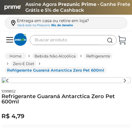
Assine Agora
Prezunic Prime
• Ganhe Frete
Grátis e 5% de Cashback
Entrega em casa ou retire em loja?
Você está no
Prezunic
Rio de Janeiro
Buscar produto
Termos mais buscados
Bebida Não Alcoólica
Refrigerante
carne
Zero E Diet
Refrigerante Guaraná Antarctica Zero Pet 600ml
leite
café
queijo
1099852
Refrigerante Guaraná Antarctica Zero Pet
600ml
arroz
azeite
R$
4
,
79
biscoito