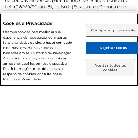
de bebidas alcoólicas para menores de 18 anos, conforme
Lei n.º 8069/90, art. 81, inciso II (Estatuto da Criança e do
Adolescente). Preços e condições exclusivos para o
www.prezunic.com.br
, podendo sofrer alterações sem aviso
Selecione sua região:
Cookies e Privacidade
prévio. O valor mínimo para as compras on-line é de R$
Configurar privacidade
Rio de Janeiro (RJ)
Goiás (GO)
Usamos cookies para melhorar sua
80,00.
experiência de navegação, otimizar as
Ou
funcionalidades do site, e trazer conteúdo
e ofertas personalizadas para você,
Rejeitar todos
Caso queira comprar online, informe como deseja receber
baseadas em seu histórico de navegação.
suas compras:
Ao clicar em aceitar, você concorda em
armazenar cookies em seu dispositivo.
© 2026 Copyright. Todos os direitos
Aceitar todos os
Para informações mais detalhadas a
Entrega em casa
Retire em Loja
cookies
reservados Prezunic.
respeito de cookies, consulte nossa
Política de Privacidade.
Cencosud Brasil Comercial SA.CNPJ sob n° 39.346.861/0350-
38 . Sediada na Av. das Nações Unidas, 12.995, 21º andar, CEP:
04.578-000, Bairro Brooklin Paulista, na cidade de São Paulo
- SP.