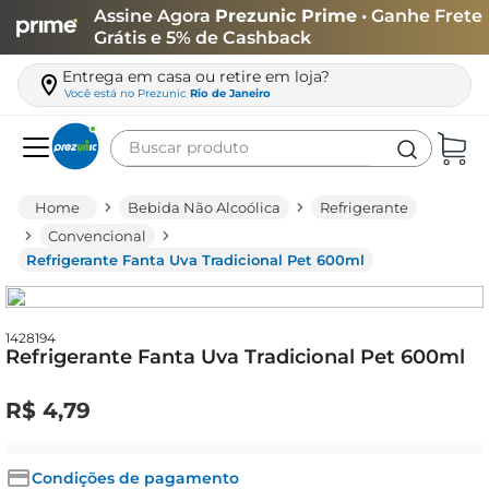
Assine Agora
Prezunic Prime
• Ganhe Frete
Grátis e 5% de Cashback
Entrega em casa ou retire em loja?
Você está no
Prezunic
Rio de Janeiro
Buscar produto
Termos mais buscados
Bebida Não Alcoólica
Refrigerante
carne
Convencional
Refrigerante Fanta Uva Tradicional Pet 600ml
leite
café
queijo
1428194
Refrigerante Fanta Uva Tradicional Pet 600ml
arroz
R$
4
,
79
azeite
biscoito
Condições de pagamento