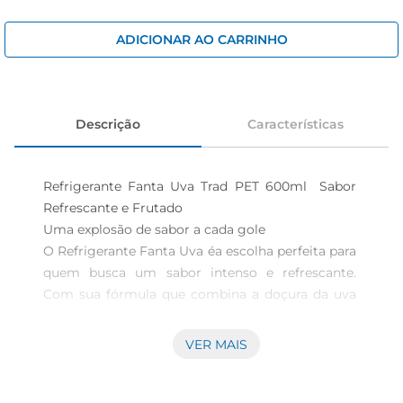
cerveja
iogurte
ADICIONAR AO CARRINHO
papel higiênico
Descrição
Características
Refrigerante Fanta Uva Trad PET 600ml  Sabor 
Refrescante e Frutado

Uma explosão de sabor a cada gole  

O Refrigerante Fanta Uva éa escolha perfeita para 
quem busca um sabor intenso e refrescante. 
Com sua fórmula que combina a doçura da uva 
com a efervescência característica da Fanta, cada 
garrafa de 600ml proporciona uma experiência 
VER MAIS
única e prazerosa. Ideal para acompanhar 
refeições, festas ou momentos de descontração, 
esse refrigerante é a companhia perfeita para 