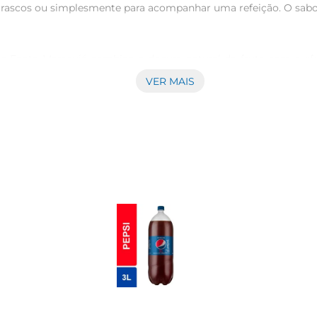
rascos ou simplesmente para acompanhar uma refeição. O sabor
e Fanta Maracujá combina a doçura natural da fruta com a eferv
do uma sensação de leveza e satisfação. É uma opção que se de
VER MAIS
preciado de diversas maneiras. Seja puro, com gelo ou como ba
o, é uma excelente opção para acompanhar pratos variados, des
 ter sempre à mão uma bebida saborosa e refrescante. Leve e fá
ra oferecer aos seus convidados ou para desfrutar em momentos
nião com amigos, o Refrigerante Fanta Maracujá é a escolha cert
essa bebida pode transformar seus momentos em experiências a