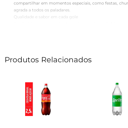
compartilhar em momentos especiais, como festas, chur
agrada a todos os paladares.

Qualidade e sabor em cada gole  

Produzido com ingredientes selecionados, o Refrigerant
uma verdadeira viagem ao sabor tropical, proporcionan
cada momento.

Versatilidade para diversas ocasiões  

Esse refrigerante é extremamente versátil e pode ser a
Produtos Relacionados
escolha que se adapta a diferentes situações. Além diss
refeições.

Informações práticas  

A embalagem em PET de 2 litros é ideal para quem deseja
e garantir que você tenha sempre uma opção deliciosa pa
Experimente o sabor do maracujá  

Seja para um dia quente de verão ou para animar uma reu
só a Fanta pode oferecer. Experimente e descubra como 