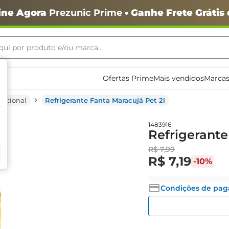
ine Agora
Prezunic Prime
• Ganhe Frete Grátis
ui por produto e/ou marca...
ais buscados
Ofertas Prime
Mais vendidos
Marcas
ncional
Refrigerante Fanta Maracujá Pet 2l
1483916
Refrigerante
R$
7
,
99
R$
7
,
19
-
10%
o
Condições de pa
igiênico