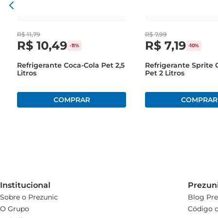
R$
11
,
79
R$
7
,
99
R$
10
,
49
R$
7
,
19
-
11%
-
10%
Refrigerante Coca-Cola Pet 2,5
Refrigerante Sprite 
Litros
Pet 2 Litros
Institucional
Prezun
Sobre o Prezunic
Blog Pre
O Grupo
Código d