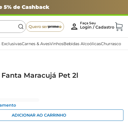
 e 5% de Cashback
Quero ser
 Exclusivas
Carnes & Aves
Vinhos
Bebidas Alcoólicas
Churrasco
 Fanta Maracujá Pet 2l
gamento
ADICIONAR AO CARRINHO