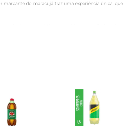
 marcante do maracujá traz uma experiência única, que 
escência característica dos refrigerantes. Cada gole é 
staca pela sua qualidade e pelo prazer que oferece em 
se para coquetéis refrescantes, o Fanta Maracujá é uma 
de aperitivos até sobremesas, elevando o sabor das suas 
cil de manusear, é perfeita para armazenar na geladeira 
 de lazer.

a. Aproveite a refrescância e o sabor inconfundível que 
inda mais especiais.