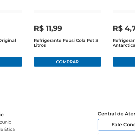
R$
11
,
99
R$
4
,
Original
Refrigerante Pepsi Cola Pet 3
Refrigera
Litros
Antarctic
Central de At
ic
zunic
Fale Con
e Ética