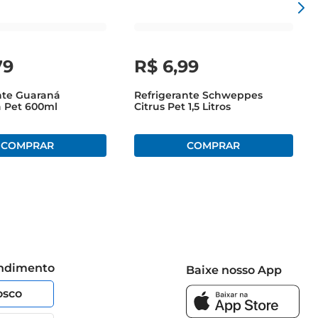
79
R$
6
,
99
nte Guaraná
Refrigerante Schweppes
a Pet 600ml
Citrus Pet 1,5 Litros
endimento
Baixe nosso App
osco