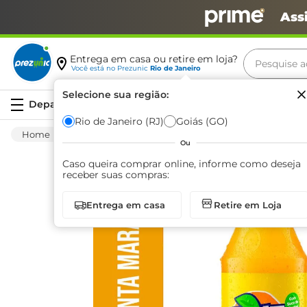
Ass
Pesquise aq
Entrega em casa ou retire em loja?
Você está no
Prezunic
Rio de Janeiro
Termos m
Selecione sua região:
Serviços
carne
Rio de Janeiro (RJ)
Goiás (GO)
Bebida Não Alcoólica
Refrigerante
Conve
leite
Ou
café
Caso queira comprar online, informe como deseja
receber suas compras:
queijo
Entrega em casa
Retire em Loja
azeite
biscoit
arroz
iogurte
papel h