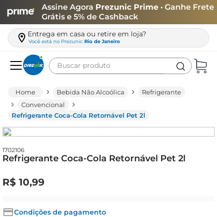
Assine Agora
Prezunic Prime
• Ganhe Frete
Grátis e 5% de Cashback
Entrega em casa ou retire em loja?
Você está no
Prezunic
Rio de Janeiro
Buscar produto
Termos mais buscados
Bebida Não Alcoólica
Refrigerante
carne
Convencional
Refrigerante Coca-Cola Retornável Pet 2l
leite
café
queijo
1702106
Refrigerante Coca-Cola Retornável Pet 2l
arroz
R$
10
,
99
biscoito
azeite
Condições de pagamento