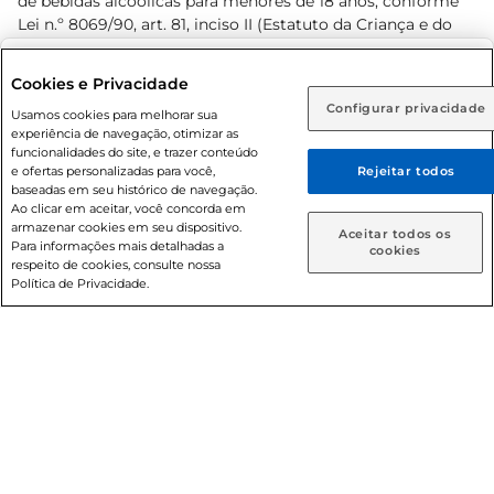
de bebidas alcoólicas para menores de 18 anos, conforme
Lei n.º 8069/90, art. 81, inciso II (Estatuto da Criança e do
Adolescente). Preços e condições exclusivos para o
www.prezunic.com.br
, podendo sofrer alterações sem aviso
Selecione sua região:
Cookies e Privacidade
prévio. O valor mínimo para as compras on-line é de R$
Configurar privacidade
Rio de Janeiro (RJ)
Goiás (GO)
Usamos cookies para melhorar sua
80,00.
experiência de navegação, otimizar as
Ou
funcionalidades do site, e trazer conteúdo
e ofertas personalizadas para você,
Rejeitar todos
Caso queira comprar online, informe como deseja receber
baseadas em seu histórico de navegação.
suas compras:
Ao clicar em aceitar, você concorda em
armazenar cookies em seu dispositivo.
© 2026 Copyright. Todos os direitos
Aceitar todos os
Para informações mais detalhadas a
Entrega em casa
Retire em Loja
cookies
reservados Prezunic.
respeito de cookies, consulte nossa
Política de Privacidade.
Cencosud Brasil Comercial SA.CNPJ sob n° 39.346.861/0350-
38 . Sediada na Av. das Nações Unidas, 12.995, 21º andar, CEP:
04.578-000, Bairro Brooklin Paulista, na cidade de São Paulo
- SP.