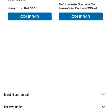
uma festa, essa bebida é sempre bem-vinda.

Refrigerante Guaraná Da
Mineirinho Pet 350ml
Amazônia FYs Lata 350ml
Versatilidade para diferentes ocasiões  

Com sua embalagem prática, o Refrigerante 
Coca-Cola PET 250ml é versátil e se adapta a 
diversas situações. Perfeito para ser servido em 
festas, reuniões ou até mesmo para um 
momento de pausa no trabalho. Além disso, 
combina perfeitamente com uma variedade de 
pratos, desde aperitivos até refeições completas, 
elevando a experiência gastronômica a um novo 
patamar.

Informações adicionais  

A Coca-Cola é uma marca reconhecida 
mundialmente, e sua fórmula secreta é um dos 
Institucional
segredos mais bem guardados da indústria. O 
refrigerante é carbonatado, proporcionando uma 
Sobre o Prezunic
Prezunic
sensação refrescante e borbulhante a cada gole. 
Grupo Cencosud