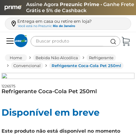
Assine Agora
Prezunic Prime
• Ganhe Frete
Grátis e 5% de Cashback
Entrega em casa ou retire em loja?
Você está no
Prezunic
Rio de Janeiro
Buscar produto
Termos mais buscados
Bebida Não Alcoólica
Refrigerante
carne
Convencional
Refrigerante Coca-Cola Pet 250ml
leite
café
1226575
Refrigerante Coca-Cola Pet 250ml
queijo
biscoito
Disponível em breve
azeite
arroz
Este produto não está disponível no momento