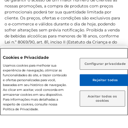
de garantir o acesso de um maior número de clientes as
nossas promoções, a compra de produtos com preços
promocionais poderá ter sua quantidade limitada por
cliente. Os preços, ofertas e condições são exclusivos para
o e-commerce e válidos durante o dia de hoje, podendo
sofrer alterações sem prévia notificação. Proibida a venda
de bebidas alcoólicas para menores de 18 anos, conforme
Lei n.º 8069/90, art. 81, inciso II (Estatuto da Criança e do
Adolescente). Preços e condições exclusivos para o
www.prezunic.com.br
, podendo sofrer alterações sem aviso
Selecione sua região:
Cookies e Privacidade
prévio. O valor mínimo para as compras on-line é de R$
Configurar privacidade
Rio de Janeiro (RJ)
Goiás (GO)
Usamos cookies para melhorar sua
80,00.
experiência de navegação, otimizar as
Ou
funcionalidades do site, e trazer conteúdo
e ofertas personalizadas para você,
Rejeitar todos
Caso queira comprar online, informe como deseja receber
baseadas em seu histórico de navegação.
suas compras:
Ao clicar em aceitar, você concorda em
armazenar cookies em seu dispositivo.
© 2026 Copyright. Todos os direitos
Aceitar todos os
Para informações mais detalhadas a
Entrega em casa
Retire em Loja
cookies
reservados Prezunic.
respeito de cookies, consulte nossa
Política de Privacidade.