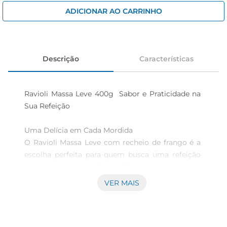
iogurte
ADICIONAR AO CARRINHO
papel higiênico
cerveja
Descrição
Características
Ravioli Massa Leve 400g  Sabor e Praticidade na 
Sua Refeição

Uma Delícia em Cada Mordida  

O Ravioli Massa Leve com recheio de frango é a 
escolha perfeita para quem busca uma refeição 
saborosa e prática. Com 400g de massa leve e 
recheio suculento, este prato traz a combinação 
VER MAIS
ideal de sabor e textura, proporcionando uma 
experiência gastronômica que agrada a todos os 
paladares. Ideal para o dia a dia, ele se destaca 