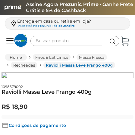
Assine Agora
Prezunic Prime
• Ganhe Frete
Grátis e 5% de Cashback
Entrega em casa ou retire em loja?
Você está no
Prezunic
Rio de Janeiro
Buscar produto
Termos mais buscados
Frios E Laticínios
Massa Fresca
carne
Recheadas
Raviolli Massa Leve Frango 400g
leite
café
1098579002
Raviolli Massa Leve Frango 400g
queijo
biscoito
R$
18
,
90
azeite
arroz
Condições de pagamento