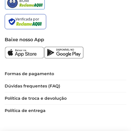
Informações Adicionais  

O Ravioli Massa Leve de 400g é a escolha ideal 
para quem busca praticidade e sabor em um 
único produto.Com um tempo de preparo rápido 
e uma variedade de formas de servir, ele se torna 
Baixe nosso App
uma excelente adição ao seu cardápio. 
Experimente e descubra como é fácil preparar 
uma refeição deliciosa e nutritiva em casa
Formas de pagamento
Dúvidas frequentes (FAQ)
Política de troca e devolução
Política de entrega