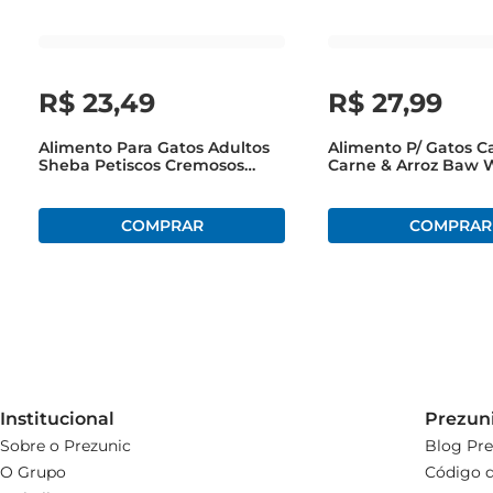
Com o Alimento para Gato Whiskas Patê Frango, você
alimentação uma experiência única e prazerosa.
R$
23
,
49
R$
27
,
99
Alimento Para Gatos Adultos
Alimento P/ Gatos C
Sheba Petiscos Cremosos
Carne & Arroz Baw
Frango Ou Frango EPeixe Bco
Natural Pró Premiu
48g Com 4 Unidades
1kg
Institucional
Prezun
Sobre o Prezunic
Blog Pre
O Grupo
Código d