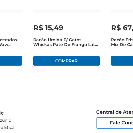
 proporciona ao seu felino uma refeição que combina sabor
R$
15
,
49
R$
67
astrados
Ração Úmida P/ Gatos
Ração Fri
 Waw
Whiskas Patê De Frango Lata
Mix De Ca
m Pacote
290g
Central de At
ic
zunic
Fale Con
e Ética