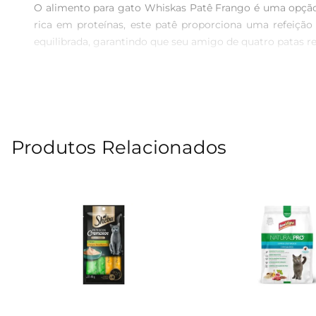
O alimento para gato Whiskas Patê Frango é uma opção d
rica em proteínas, este patê proporciona uma refeição
equilibrada, garantindo que seu amigo de quatro patas re
Sabor irresistível que encanta  

Feito com frango de alta qualidade, o patê Whiskas é um
Além de ser uma opção saborosa, o alimento é enriquecid
brilhante.

Produtos Relacionados
Praticidade e conveniência  

As latas de 290g são práticas e fáceis de armazenar, pe
sendo uma excelente opção para gatos de todas as idade
tenha uma alimentação saborosa e nutritiva todos os dias
Especificações do produto  

 Tipo: Alimento úmido para gatos  

 Sabor: Frango  

 Peso líquido: 290g  

 Indicação: Para gatos adultos  
