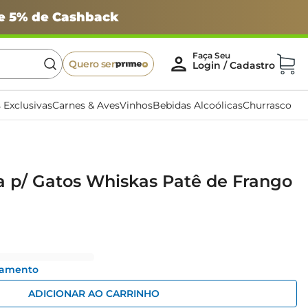
 e 5% de Cashback
Quero ser
 Exclusivas
Carnes & Aves
Vinhos
Bebidas Alcoólicas
Churrasco
 p/ Gatos Whiskas Patê de Frango
gamento
ADICIONAR AO CARRINHO