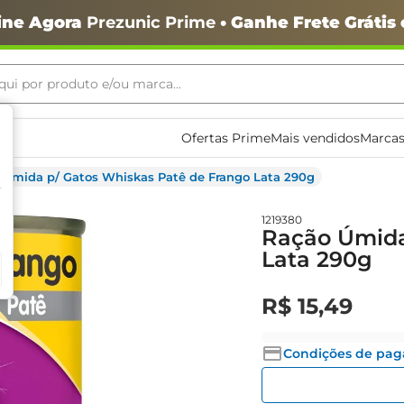
ine Agora
Prezunic Prime
• Ganhe Frete Grátis
ui por produto e/ou marca...
ais buscados
Ofertas Prime
Mais vendidos
Marcas
 Úmida p/ Gatos Whiskas Patê de Frango Lata 290g
1219380
Ração Úmida
Lata 290g
o
R$
15
,
49
Condições de pa
igiênico