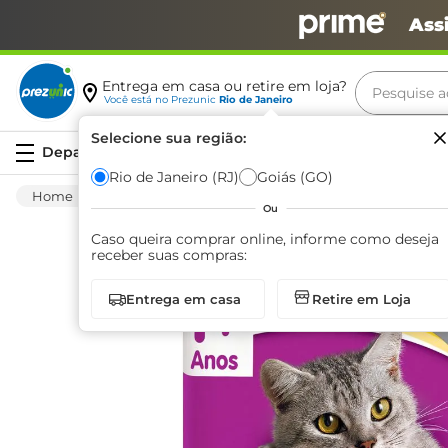
Ass
Pesquise aq
Entrega em casa ou retire em loja?
Você está no
Prezunic
Rio de Janeiro
Termos m
Selecione sua região:
Serviços
carne
Rio de Janeiro (RJ)
Goiás (GO)
Pet Shop
Gatos
Alimentação
Ração
leite
Ou
café
Caso queira comprar online, informe como deseja
receber suas compras:
queijo
Entrega em casa
Retire em Loja
biscoit
azeite
arroz
iogurte
papel h