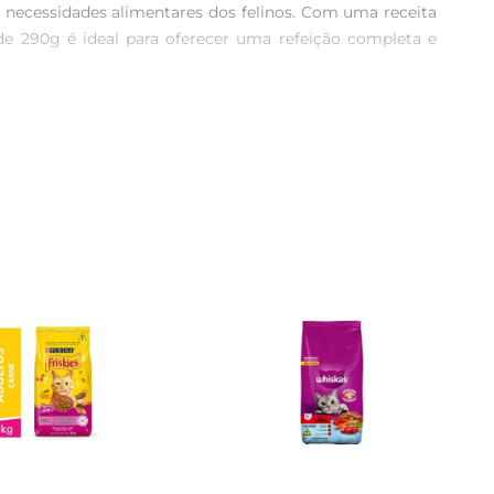
 necessidades alimentares dos felinos. Com uma receita 
de 290g é ideal para oferecer uma refeição completa e 
 intenso tornam a hora da refeição um momento especial. 
do seu gato, ajudando a manter a pele saudável e o pelo 
 desperdícios. O formato em patê facilita a mastigação, 
limentos secos. Com Whiskas, você garante que seu gato 