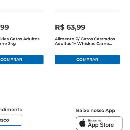
, nutrição e praticidade, tornando cada momento da 
,
99
R$
63
,
99
skies Gatos Adultos
Alimento P/ Gatos Castrados
rne 3kg
Adultos 1+ Whiskas Carne
2,7Kg
endimento
Baixe nosso App
osco