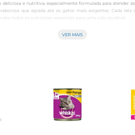
eliciosa e nutritiva, especialmente formulada para atender às
 saborosa que agrada até os gatos mais exigentes. Cada lata 
ceba todos os nutrientes essenciais para uma vida saudável.

VER MAIS
a verdadeira iguaria para os gatos. Sua textura macia e sabor
o com vitaminas e minerais que contribuem para a saúde geral 
rmitindo que você sirva a quantidade ideal para o seu gato sem
s, incluindo os mais velhos que podem ter dificuldades com a
.
