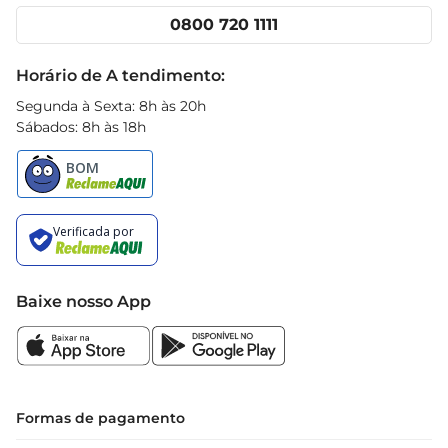
Cencosud Media
Clube Prezunic
0800 720 1111
Receitas
Black Friday
Horário de A tendimento:
Segunda à Sexta: 8h às 20h
Sábados: 8h às 18h
Baixe nosso App
Formas de pagamento