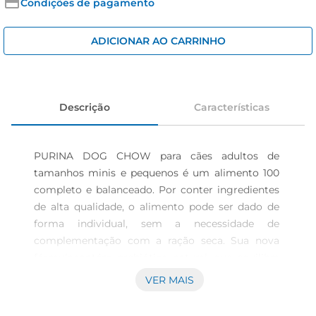
cerveja
Condições de pagamento
iogurte
ADICIONAR AO CARRINHO
papel higiênico
Descrição
Características
PURINA DOG CHOW para cães adultos de 
tamanhos minis e pequenos é um alimento 100 
completo e balanceado. Por conter ingredientes 
de alta qualidade, o alimento pode ser dado de 
forma individual, sem a necessidade de 
complementação com a ração seca. Sua nova 
fórmulacontém prebiótico natural, que equilibra 
a flora intestinal, sem afetar os hábitos do seu 
VER MAIS
cão. PURINA DOG CHOW apresenta agora em 
todos os produtos ExtraLife, um mix de 