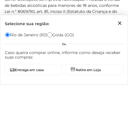
de bebidas alcoólicas para menores de 18 anos, conforme
Lei n.º 8069/90, art. 81, inciso II (Estatuto da Criança e do
Adolescente). Preços e condições exclusivos para o
www.prezunic.com.br
, podendo sofrer alterações sem aviso
Selecione sua região:
prévio. O valor mínimo para as compras on-line é de R$
Rio de Janeiro (RJ)
Goiás (GO)
80,00.
Ou
Caso queira comprar online, informe como deseja receber
suas compras:
© 2026 Copyright. Todos os direitos
Entrega em casa
Retire em Loja
reservados Prezunic.
Cencosud Brasil Comercial SA.CNPJ sob n° 39.346.861/0350-
38 . Sediada na Av. das Nações Unidas, 12.995, 21º andar, CEP:
04.578-000, Bairro Brooklin Paulista, na cidade de São Paulo
- SP.