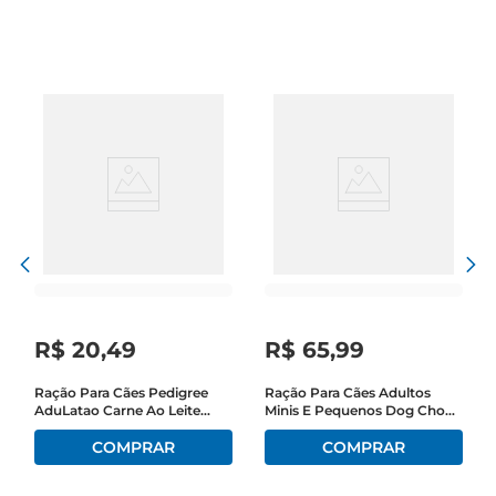
antioxidantes, vitaminas e minerais, que ajuda a 
maximizar a qualidade de vida do seu cão dia 
após dia. Porque juntos a vida é melhor. Para 
mais informações, acesse www.dogchow.com.br.
R$
20
,
49
R$
65
,
99
Ração Para Cães Pedigree
Ração Para Cães Adultos
AduLatao Carne Ao Leite
Minis E Pequenos Dog Chow
Pacote 900g
Carne, Frango E Arroz 2,5kg