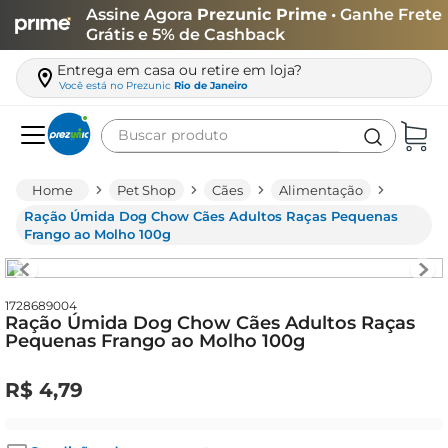
Assine Agora
Prezunic Prime
• Ganhe Frete
Grátis e 5% de Cashback
Entrega em casa ou retire em loja?
Você está no
Prezunic
Rio de Janeiro
Buscar produto
Termos mais buscados
Pet Shop
Cães
Alimentação
carne
Ração Úmida Dog Chow Cães Adultos Raças Pequenas
Frango ao Molho 100g
leite
café
1728689004
queijo
Ração Úmida Dog Chow Cães Adultos Raças
Pequenas Frango ao Molho 100g
arroz
azeite
R$
4
,
79
biscoito