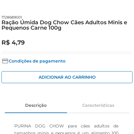
iogurte
papel higiênico
1728689001
cerveja
Ração Úmida Dog Chow Cães Adultos Minis e
Pequenos Carne 100g
R$
4
,
79
Condições de pagamento
ADICIONAR AO CARRINHO
Descrição
Características
PURINA DOG CHOW para cães adultos de 
tamanhos minis e pequenos é um alimento 100 