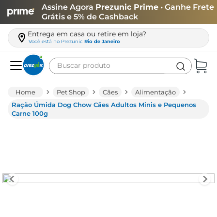
Assine Agora
Prezunic Prime
• Ganhe Frete
Grátis e 5% de Cashback
Entrega em casa ou retire em loja?
Você está no
Prezunic
Rio de Janeiro
Buscar produto
Termos mais buscados
Pet Shop
Cães
Alimentação
carne
Ração Úmida Dog Chow Cães Adultos Minis e Pequenos
Carne 100g
leite
café
queijo
arroz
biscoito
azeite