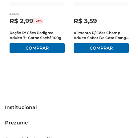
R$
3
,
89
R$
2
,
99
R$
3
,
59
-
23%
Ração P/ Cães Pedigree
Alimento P/ Cães Champ
Adulto 7+ Carne Sachê 100g
Adulto Sabor De Casa Frango
Sachê 85g
Institucional
Sobre o Prezunic
Prezunic
Grupo Cencosud
Trabalhe conosco
Blog Prezunic