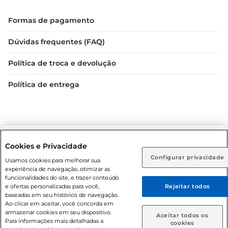
Formas de pagamento
Dúvidas frequentes (FAQ)
Política de troca e devolução
Política de entrega
Selecione sua região:
Cookies e Privacidade
Configurar privacidade
Rio de Janeiro (RJ)
Goiás (GO)
Usamos cookies para melhorar sua
Condições gerais: Em caso de divergência de valores, o
experiência de navegação, otimizar as
valor válido é o do carrinho de compras. Fotos ilustrativas.
Ou
funcionalidades do site, e trazer conteúdo
e ofertas personalizadas para você,
Rejeitar todos
Compras sujeitas a confirmação de estoque. Compras
Caso queira comprar online, informe como deseja receber
baseadas em seu histórico de navegação.
podem ser canceladas em caso de suspeita de fraude. A fim
suas compras:
Ao clicar em aceitar, você concorda em
de garantir o acesso de um maior número de clientes as
armazenar cookies em seu dispositivo.
Aceitar todos os
nossas promoções, a compra de produtos com preços
Para informações mais detalhadas a
Entrega em casa
Retire em Loja
cookies