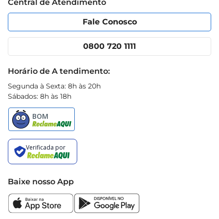
Central de Atendimento
Política de Privacidade
Código de Ética
Portal do fornecedor
Encartes
Fale Conosco
Nossas lojas
App Prezunic
Cencosud Media
Clube Prezunic
0800 720 1111
Receitas
Black Friday
Horário de A tendimento:
Segunda à Sexta: 8h às 20h
Sábados: 8h às 18h
Baixe nosso App