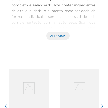
completo e balanceado. Por conter ingredientes 
de alta qualidade, o alimento pode ser dado de 
forma individual, sem a necessidade de 
complementação com a ração seca. Sua nova 
fórmulacontém prebiótico natural, que equilibra 
a flora intestinal, sem afetar os hábitos do seu 
VER MAIS
cão. PURINA DOG CHOW apresenta agora em 
todos os produtos ExtraLife, um mix de 
antioxidantes, vitaminas e minerais, que ajuda a 
maximizar a qualidade de vida do seu cão dia 
após dia. Porque juntos a vida é melhor. Para 
mais informações, acesse www.dogchow.com.br.