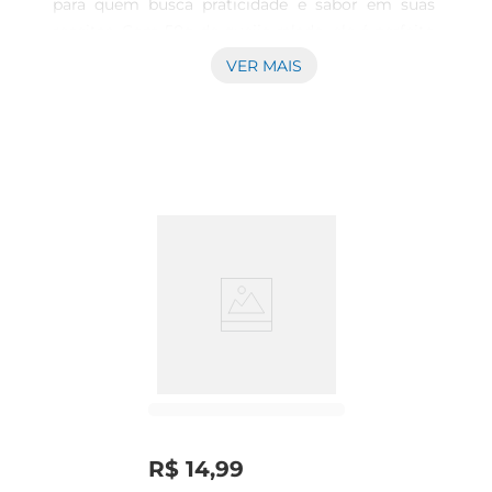
para quem busca praticidade e sabor em suas 
receitas. Com 50g de queijo ralado, ele é perfeito 
para adicionar um toqueespecial a pratos como 
VER MAIS
massas, saladas, pizzas e gratinados. Sua textura 
fina e sabor intenso se destacam, elevando o 
nível de qualquer preparação culinária.

Qualidade e Sabor  

Produzido com leite de alta qualidade, o Queijo 
Ralado Piracanjuba oferece um sabor autêntico e 
marcante. É uma opção que combina bem com 
diversos ingredientes, permitindo que você crie 
pratos deliciosos e cheios de personalidade. A 
embalagem de 50g é ideal para quem deseja um 
produto fresco e prático, sem desperdícios.

Pronto para Usar  

Este queijo ralado é uma solução prática para o 
R$
14
,
99
dia a dia, pois já vem pronto para uso. Basta abrir 