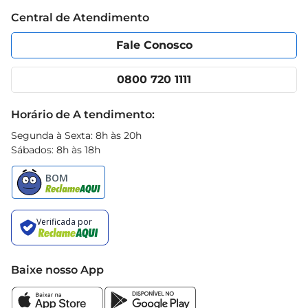
Trabalhe conosco
Blog Prezunic
Central de Atendimento
Política de Privacidade
Código de Ética
Portal do fornecedor
Encartes
Fale Conosco
Nossas lojas
App Prezunic
Cencosud Media
Clube Prezunic
0800 720 1111
Receitas
Black Friday
Horário de A tendimento:
Segunda à Sexta: 8h às 20h
Sábados: 8h às 18h
Baixe nosso App