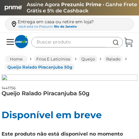
Assine Agora
Prezunic Prime
• Ganhe Frete
Grátis e 5% de Cashback
Entrega em casa ou retire em loja?
Você está no
Prezunic
Rio de Janeiro
Buscar produto
Termos mais buscados
Frios E Laticínios
Queijo
Ralado
carne
Queijo Ralado Piracanjuba 50g
leite
café
1441756
Queijo Ralado Piracanjuba 50g
queijo
biscoito
Disponível em breve
azeite
arroz
Este produto não está disponível no momento