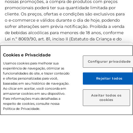
nossas promoções, a compra de produtos com preços
promocionais poderá ter sua quantidade limitada por
cliente. Os preços, ofertas e condições são exclusivos para
o e-commerce e válidos durante o dia de hoje, podendo
sofrer alterações sem prévia notificação. Proibida a venda
de bebidas alcoólicas para menores de 18 anos, conforme
Lei n.º 8069/90, art. 81, inciso II (Estatuto da Criança e do
Adolescente). Preços e condições exclusivos para o
www.prezunic.com.br
, podendo sofrer alterações sem aviso
Selecione sua região:
Cookies e Privacidade
prévio. O valor mínimo para as compras on-line é de R$
Configurar privacidade
Rio de Janeiro (RJ)
Goiás (GO)
Usamos cookies para melhorar sua
80,00.
experiência de navegação, otimizar as
Ou
funcionalidades do site, e trazer conteúdo
e ofertas personalizadas para você,
Rejeitar todos
Caso queira comprar online, informe como deseja receber
baseadas em seu histórico de navegação.
suas compras:
Ao clicar em aceitar, você concorda em
armazenar cookies em seu dispositivo.
© 2026 Copyright. Todos os direitos
Aceitar todos os
Para informações mais detalhadas a
Entrega em casa
Retire em Loja
cookies
reservados Prezunic.
respeito de cookies, consulte nossa
Política de Privacidade.