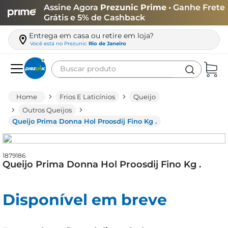
Assine Agora
Prezunic Prime
• Ganhe Frete
Grátis e 5% de Cashback
Entrega em casa ou retire em loja?
Você está no
Prezunic
Rio de Janeiro
Buscar produto
Termos mais buscados
Frios E Laticínios
Queijo
carne
Outros Queijos
Queijo Prima Donna Hol Proosdij Fino Kg .
leite
café
1879186
queijo
Queijo Prima Donna Hol Proosdij Fino Kg .
arroz
biscoito
Disponível em breve
azeite