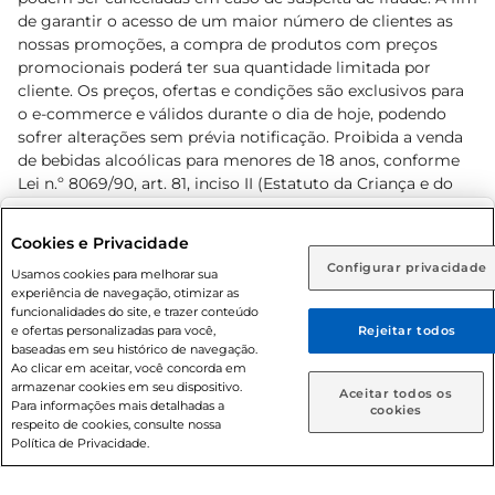
de garantir o acesso de um maior número de clientes as
nossas promoções, a compra de produtos com preços
promocionais poderá ter sua quantidade limitada por
cliente. Os preços, ofertas e condições são exclusivos para
o e-commerce e válidos durante o dia de hoje, podendo
sofrer alterações sem prévia notificação. Proibida a venda
de bebidas alcoólicas para menores de 18 anos, conforme
Lei n.º 8069/90, art. 81, inciso II (Estatuto da Criança e do
Adolescente). Preços e condições exclusivos para o
www.prezunic.com.br
, podendo sofrer alterações sem aviso
Selecione sua região:
Cookies e Privacidade
prévio. O valor mínimo para as compras on-line é de R$
Configurar privacidade
Rio de Janeiro (RJ)
Goiás (GO)
Usamos cookies para melhorar sua
80,00.
experiência de navegação, otimizar as
Ou
funcionalidades do site, e trazer conteúdo
e ofertas personalizadas para você,
Rejeitar todos
Caso queira comprar online, informe como deseja receber
baseadas em seu histórico de navegação.
suas compras:
Ao clicar em aceitar, você concorda em
armazenar cookies em seu dispositivo.
© 2026 Copyright. Todos os direitos
Aceitar todos os
Para informações mais detalhadas a
Entrega em casa
Retire em Loja
cookies
reservados Prezunic.
respeito de cookies, consulte nossa
Política de Privacidade.