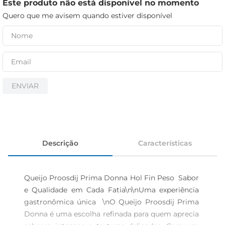
iogurte
Este produto não está disponível no momento
Quero que me avisem quando estiver disponível
papel higiênico
cerveja
ENVIAR
Descrição
Características
Queijo Proosdij Prima Donna Hol Fin Peso  Sabor 
e Qualidade em Cada Fatia\n\nUma experiência 
gastronômica única  \nO Queijo Proosdij Prima 
Donna é uma escolha refinada para quem aprecia 