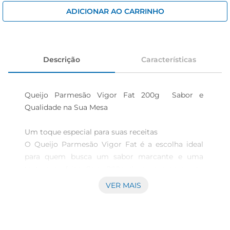
iogurte
ADICIONAR AO CARRINHO
papel higiênico
cerveja
Descrição
Características
Queijo Parmesão Vigor Fat 200g  Sabor e 
Qualidade na Sua Mesa

Um toque especial para suas receitas  

O Queijo Parmesão Vigor Fat é a escolha ideal 
para quem busca um sabor marcante e uma 
textura perfeita. Com 200g de puro prazer, este 
queijo é perfeito para ser utilizado em diversas 
VER MAIS
preparações, desde pratos quentes até saladas e 
aperitivos. Seu sabor intenso e levemente 
salgado realça o gosto dos alimentos, tornando 