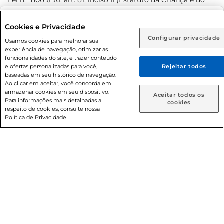
Lei n.º 8069/90, art. 81, inciso II (Estatuto da Criança e do
Adolescente). Preços e condições exclusivos para o
www.prezunic.com.br
, podendo sofrer alterações sem aviso
Selecione sua região:
Cookies e Privacidade
prévio. O valor mínimo para as compras on-line é de R$
Configurar privacidade
Rio de Janeiro (RJ)
Goiás (GO)
Usamos cookies para melhorar sua
80,00.
experiência de navegação, otimizar as
Ou
funcionalidades do site, e trazer conteúdo
e ofertas personalizadas para você,
Rejeitar todos
Caso queira comprar online, informe como deseja receber
baseadas em seu histórico de navegação.
suas compras:
Ao clicar em aceitar, você concorda em
armazenar cookies em seu dispositivo.
© 2026 Copyright. Todos os direitos
Aceitar todos os
Para informações mais detalhadas a
Entrega em casa
Retire em Loja
cookies
reservados Prezunic.
respeito de cookies, consulte nossa
Política de Privacidade.
Cencosud Brasil Comercial SA.CNPJ sob n° 39.346.861/0350-
38 . Sediada na Av. das Nações Unidas, 12.995, 21º andar, CEP:
04.578-000, Bairro Brooklin Paulista, na cidade de São Paulo
- SP.