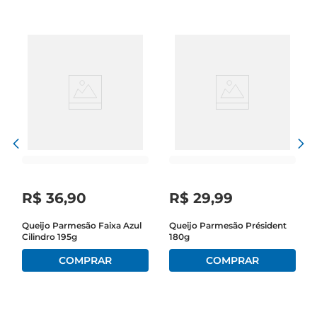
cada refeição ainda mais especial.

Versatilidade na cozinha  

Este queijo é extremamente versátil e pode ser 
utilizado de várias formas. Ralado, ele se torna 
um excelente acompanhamento para massas, 
risotos e sopas, proporcionandoum toque de 
sofisticação. Em fatias, é perfeito para ser servido 
em tábuas de frios ou em sanduíches, oferecendo 
uma experiência gastronômica única. Além disso, 
o Queijo Parmesão Vigor Fat é uma ótima opção 
para gratinar pratos, garantindo uma crocância 
R$
36
,
90
R$
29
,
99
irresistível.

Queijo Parmesão Faixa Azul
Queijo Parmesão Président
Cilindro 195g
180g
Qualidade Vigor  

A Vigor é uma marca reconhecida pela sua 
dedicação à qualidade e ao sabor. O Queijo 
Parmesão Vigor Fat é produzido com 
ingredientes selecionados, garantindo um 