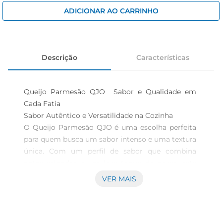
cerveja
ADICIONAR AO CARRINHO
iogurte
papel higiênico
Descrição
Características
Queijo Parmesão QJO  Sabor e Qualidade em 
Cada Fatia

Sabor Autêntico e Versatilidade na Cozinha  

O Queijo Parmesão QJO é uma escolha perfeita 
para quem busca um sabor intenso e uma textura 
única. Com um perfil de sabor que combina 
notas salgadas e um leve toque de nozes, este 
queijo é ideal para realçar pratos diversos, desde 
VER MAIS
massas e risotos até saladas e aperitivos. Sua 
versatilidade permite que você o utilize tanto em 
receitas quentes quanto frias, garantindo um 