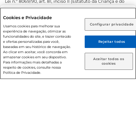
Lei n.º 8069/90, art. 81, inciso II (Estatuto da Criança e do
Adolescente). Preços e condições exclusivos para o
www.prezunic.com.br
, podendo sofrer alterações sem aviso
Selecione sua região:
Cookies e Privacidade
prévio. O valor mínimo para as compras on-line é de R$
Configurar privacidade
Rio de Janeiro (RJ)
Goiás (GO)
Usamos cookies para melhorar sua
80,00.
experiência de navegação, otimizar as
Ou
funcionalidades do site, e trazer conteúdo
e ofertas personalizadas para você,
Rejeitar todos
Caso queira comprar online, informe como deseja receber
baseadas em seu histórico de navegação.
suas compras:
Ao clicar em aceitar, você concorda em
armazenar cookies em seu dispositivo.
© 2026 Copyright. Todos os direitos
Aceitar todos os
Para informações mais detalhadas a
Entrega em casa
Retire em Loja
cookies
reservados Prezunic.
respeito de cookies, consulte nossa
Política de Privacidade.
Cencosud Brasil Comercial SA.CNPJ sob n° 39.346.861/0350-
38 . Sediada na Av. das Nações Unidas, 12.995, 21º andar, CEP:
04.578-000, Bairro Brooklin Paulista, na cidade de São Paulo
- SP.