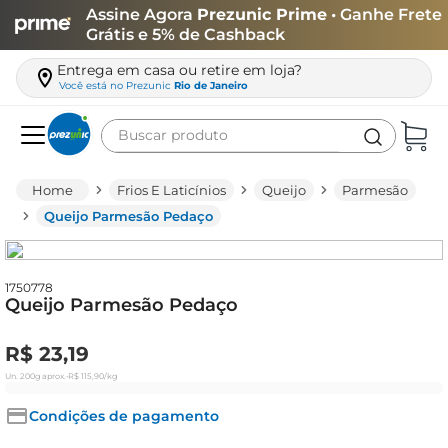
Assine Agora
Prezunic Prime
• Ganhe Frete
Grátis e 5% de Cashback
Entrega em casa ou retire em loja?
Você está no
Prezunic
Rio de Janeiro
Buscar produto
Termos mais buscados
Frios E Laticínios
Queijo
Parmesão
carne
Queijo Parmesão Pedaço
leite
café
1750778
Queijo Parmesão Pedaço
queijo
arroz
R$
23
,
19
azeite
Un.
200g
aprox.
•
R$
115
,
90
/kg
biscoito
Condições de pagamento