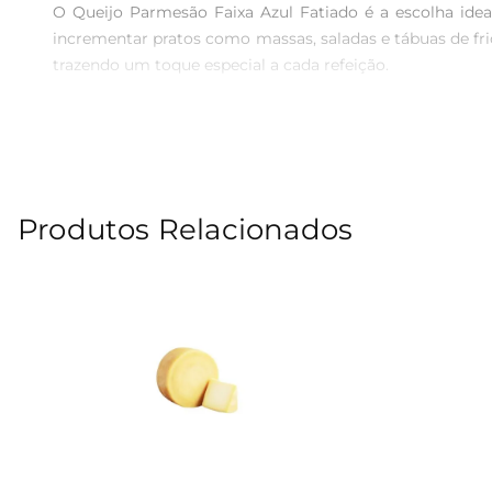
O Queijo Parmesão Faixa Azul Fatiado é a escolha idea
incrementar pratos como massas, saladas e tábuas de frio
trazendo um toque especial a cada refeição.

Qualidade e Sabor Inconfundíveis  

Produzido com ingredientes selecionados, o Queijo Pa
característico e uma crocância que se destaca em qualq
receitas a um novo patamar.

Produtos Relacionados
Praticidade para o Dia a Dia  

As fatias do Queijo Parmesão Faixa Azul são ideais para
sem precisar de preparo adicional. Seja em um lanche rápi
aproveite mais momentos à mesa.

Sugestões de Uso  

Experimente adicionar o Queijo Parmesão Faixa Azul fat
massa ao molho pesto, onde o queijo derrete levemente,
deliciosa e sofisticada.
