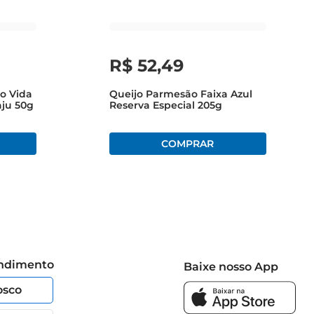
R$
52
,
49
o Vida
Queijo Parmesão Faixa Azul
erfeito paraenriquecer suas refeições e surpreender sua 
ju 50g
Reserva Especial 205g
endimento
Baixe nosso App
osco