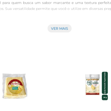
l para quem busca um sabor marcante e uma textura perfeita.
s. Sua versatilidade permite que você o utilize em diversas prep
VER MAIS
rmesão Faixa Azul oferece um sabor intenso e uma qualidade 
uer prato. Ao degustálo, você perceberá a riqueza de sabores q
 quem busca praticidade na cozinha. Com o formato já pronto par
do, em uma refeição elaborada ou em um aperitivo, a praticidade
iado em uma salada fresca, combinando com folhas verdes e um
 criando uma harmonia de sabores. Para um lanche, sirva as f