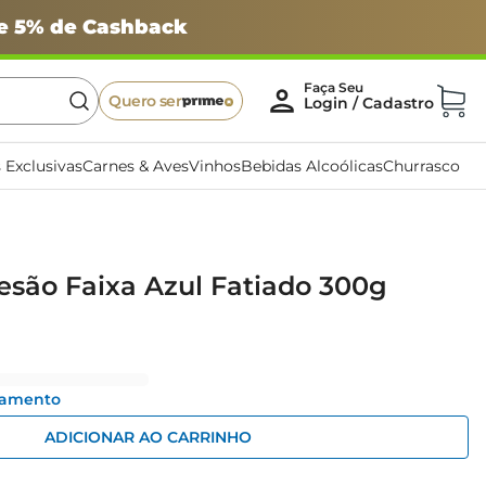
 e 5% de Cashback
Quero ser
 Exclusivas
Carnes & Aves
Vinhos
Bebidas Alcoólicas
Churrasco
esão Faixa Azul Fatiado 300g
gamento
ADICIONAR AO CARRINHO