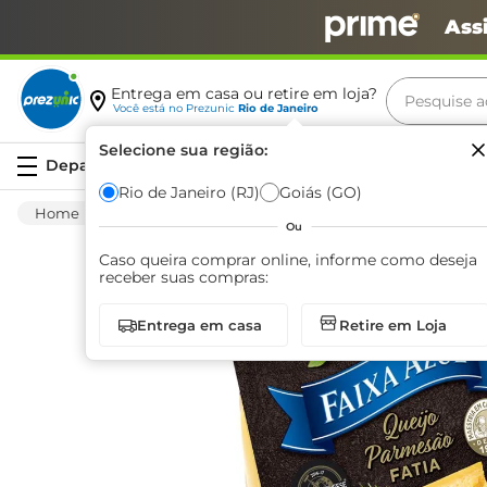
Ass
Pesquise aq
Entrega em casa ou retire em loja?
Você está no
Prezunic
Rio de Janeiro
Termos m
Selecione sua região:
Serviços
carne
Rio de Janeiro (RJ)
Goiás (GO)
Frios E Laticínios
Queijo
Parmesão
leite
Ou
café
Caso queira comprar online, informe como deseja
receber suas compras:
queijo
Entrega em casa
Retire em Loja
biscoit
azeite
arroz
iogurte
papel h