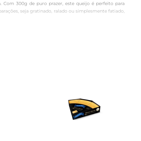
 Com 300g de puro prazer, este queijo é perfeito para 
arações, seja gratinado, ralado ou simplesmente fatiado, 
superior. Seu processo de maturação garante um aroma 
ue só um bom parmesão pode proporcionar, elevando suas 
a uso, você pode facilmente adicionar às suas refeições 
 das fatias facilita o seu dia a dia, permitindo que você 
 molho leve. Outra sugestão é utilizálo em um prato de 
atias com frutas secas e nozes, criando uma combinação 