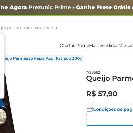
ine Agora
Prezunic Prime
• Ganhe Frete Grátis
ui por produto e/ou marca...
ais buscados
Ofertas Prime
Mais vendidos
Marcas
Queijo Parmesão Faixa Azul Fatiado 300g
1728562
Queijo Parm
o
R$
57
,
90
Condições de pa
igiênico