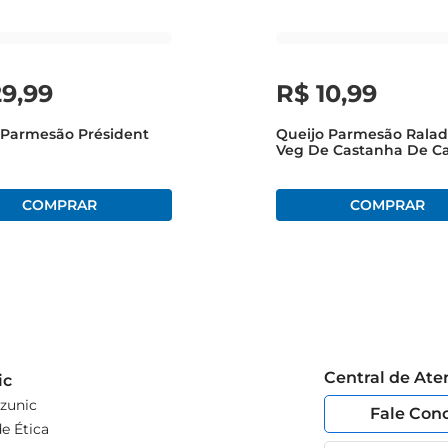
29
,
99
R$
10
,
99
 Parmesão Président
Queijo Parmesão Ralad
sposição um produto que une sabor, qualidade e praticidade, p
Veg De Castanha De Ca
Central de At
ic
zunic
Fale Con
e Ética