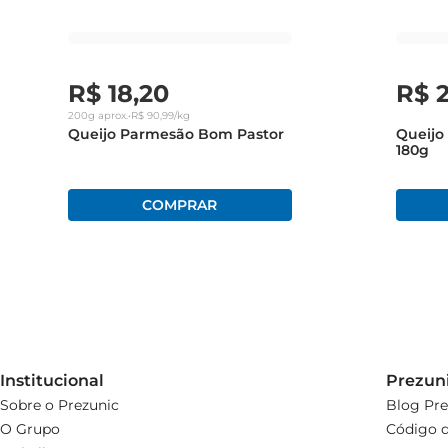
Informações Técnicas  

 Peso: 300g  

 Tipo: Queijo Parmesão Fatiado  

R$
18
,
20
R$
 Ideal para: Massas, saladas, tábuas de frios e lanches.  

200g
aprox.
•
R$
90
,
99
/kg
Queijo Parmesão Bom Pastor
Queijo
Com o Queijo Parmesão Faixa Azul Fatiado, você tem à di
180g
família e amigos.
Institucional
Prezun
Sobre o Prezunic
Blog Pre
O Grupo
Código d