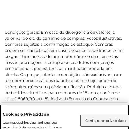
Condições gerais: Em caso de divergência de valores, o
valor válido é o do carrinho de compras. Fotos ilustrativas.
Compras sujeitas a confirmação de estoque. Compras
podem ser canceladas em caso de suspeita de fraude. A fim
de garantir o acesso de um maior número de clientes as
nossas promoções, a compra de produtos com preços
promocionais poderá ter sua quantidade limitada por
cliente. Os preços, ofertas e condições são exclusivos para
o e-commerce e válidos durante o dia de hoje, podendo
sofrer alterações sem prévia notificação. Proibida a venda
de bebidas alcoólicas para menores de 18 anos, conforme
Lei n.º 8069/90, art. 81, inciso II (Estatuto da Criança e do
Adolescente). Preços e condições exclusivos para o
www.prezunic.com.br
, podendo sofrer alterações sem aviso
Selecione sua região:
Cookies e Privacidade
prévio. O valor mínimo para as compras on-line é de R$
Configurar privacidade
Rio de Janeiro (RJ)
Goiás (GO)
Usamos cookies para melhorar sua
80,00.
experiência de navegação, otimizar as