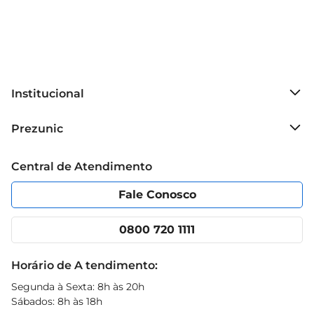
Institucional
Sobre o Prezunic
Prezunic
Grupo Cencosud
Trabalhe conosco
Blog Prezunic
Central de Atendimento
Política de Privacidade
Código de Ética
Portal do fornecedor
Encartes
Fale Conosco
Nossas lojas
App Prezunic
Cencosud Media
Clube Prezunic
0800 720 1111
Receitas
Black Friday
Horário de A tendimento:
Segunda à Sexta: 8h às 20h
Sábados: 8h às 18h