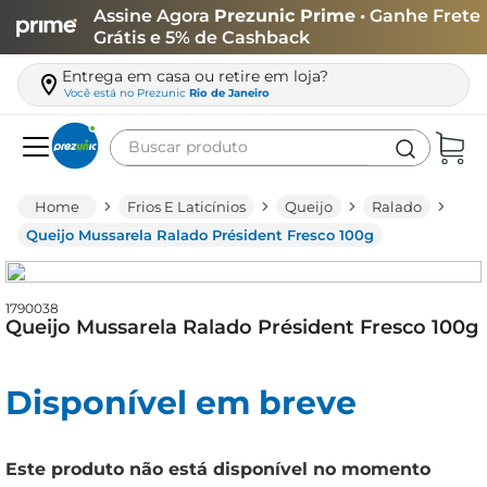
Assine Agora
Prezunic Prime
• Ganhe Frete
Grátis e 5% de Cashback
Entrega em casa ou retire em loja?
Você está no
Prezunic
Rio de Janeiro
Buscar produto
Termos mais buscados
Frios E Laticínios
Queijo
Ralado
carne
Queijo Mussarela Ralado Président Fresco 100g
leite
café
1790038
Queijo Mussarela Ralado Président Fresco 100g
queijo
arroz
Disponível em breve
azeite
biscoito
Este produto não está disponível no momento