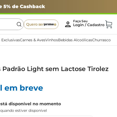
 e 5% de Cashback
Quero ser
 Exclusivas
Carnes & Aves
Vinhos
Bebidas Alcoólicas
Churrasco
 Padrão Light sem Lactose Tirolez
l em breve
está disponível no momento
uando estiver disponível