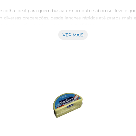
escolha ideal para quem busca um produto saboroso, leve e que
 em diversas preparações, desde lanches rápidos até pratos mais
 possam desfrutar de um queijo de qualidade.

VER MAIS
do em uma variedade de receitas. Seja em sanduíches, saladas
idade de agregar sabor sem comprometer a leveza. Além diss
especial às suas refeições.

xcelente maneira de incluir um alimento nutritivo na dieta sem 
ular, e sua versão light oferece uma redução nas calorias, tor
ontribui para uma alimentação equilibrada.
