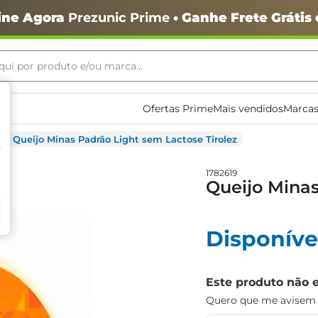
ine Agora
Prezunic Prime
• Ganhe Frete Grátis
ui por produto e/ou marca...
ais buscados
Ofertas Prime
Mais vendidos
Marcas
Queijo Minas Padrão Light sem Lactose Tirolez
1782619
Queijo Minas
Disponíve
o
Este produto não 
Quero que me avisem q
igiênico