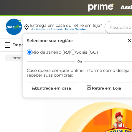
Ass
Pesquise aq
Entrega em casa ou retire em loja?
Você está no
Prezunic
Rio de Janeiro
Termos m
Selecione sua região:
Serviços
carne
Rio de Janeiro (RJ)
Goiás (GO)
Frios E Laticínios
Queijo
Minas Padrão
leite
Ou
café
Caso queira comprar online, informe como deseja
receber suas compras:
queijo
Entrega em casa
Retire em Loja
azeite
biscoit
arroz
iogurte
papel h