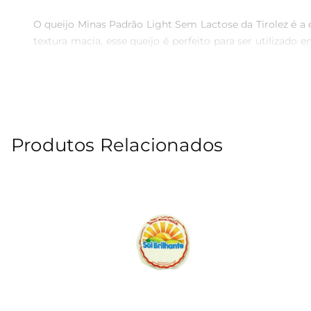
O queijo Minas Padrão Light Sem Lactose da Tirolez é a 
textura macia, esse queijo é perfeito para ser utilizado
para aqueles que têm intolerância, permitindo que todos
Versatilidade na cozinha

Esse queijo é extremamente versátil e pode ser utiliza
Produtos Relacionados
Padrão Light Sem Lactose se destaca pela sua capac
ingredientepara recheios e gratinados, trazendo um toque 
Benefícios de um produto sem lactose

Optar pelo queijo Minas Padrão Light Sem Lactose é uma e
proteínas e cálcio, essenciais para a saúde óssea e musc
saborear um produto que não só é gostoso, mas também c
Informações técnicas e armazenamento
