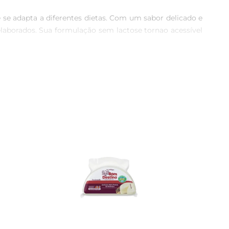
 se adapta a diferentes dietas. Com um sabor delicado e 
 elaborados. Sua formulação sem lactose tornao acessível 
, ou como acompanhamento em pratos quentes, o QJ Minas 
o, ele pode ser derretido, tornandose um excelente 
os efeitos indesejados da lactose. Este queijo é rico em 
nandoo uma escolha ainda mais saudável. Assim, você pode 