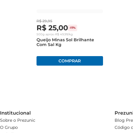
O queijo Minas Padrão Light Sem Lactose Tirolez é vendid
do produto, recomendase armazenálo em refrigeração, em
mais tempo.
R$
29
,
95
R$
25
,
00
-
17%
500g
aprox.
•
R$
49
,
99
/kg
Queijo Minas Sol Brilhante
Com Sal Kg
Institucional
Prezun
Sobre o Prezunic
Blog Pre
O Grupo
Código d