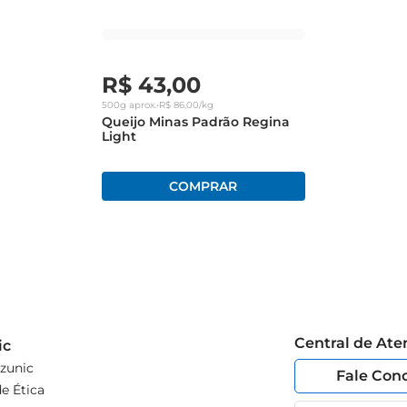
o a granel, permitindo que você escolha a quantidade ideal para
 sua embalagem original ou em um recipiente hermético. Dessa
R$
43
,
00
500g
aprox.
•
R$
86
,
00
/kg
Queijo Minas Padrão Regina
Light
Central de At
ic
zunic
Fale Con
e Ética