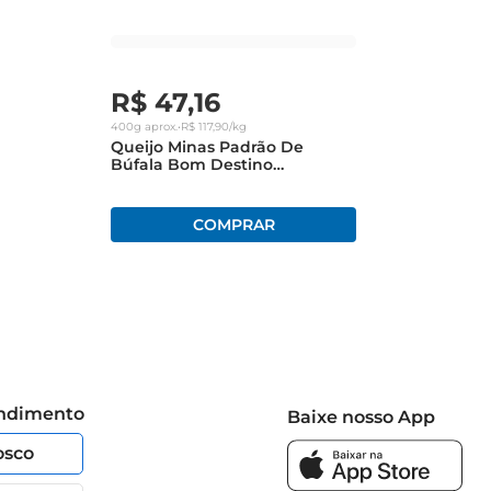
 suas necessidades. Para garantir a frescura e qualidade 
 forma, você preserva suas características e sabor por 
R$
47
,
16
400g
aprox.
•
R$
117
,
90
/kg
Queijo Minas Padrão De
Búfala Bom Destino
Fracionado
endimento
Baixe nosso App
osco