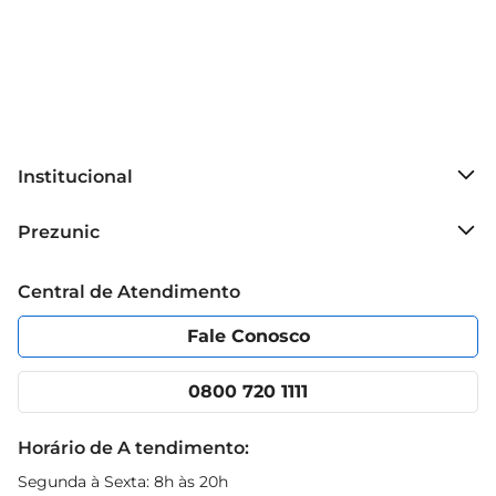
Institucional
Sobre o Prezunic
Prezunic
Grupo Cencosud
Trabalhe conosco
Blog Prezunic
Central de Atendimento
Política de Privacidade
Código de Ética
Portal do fornecedor
Encartes
Fale Conosco
Nossas lojas
App Prezunic
Cencosud Media
Clube Prezunic
0800 720 1111
Receitas
Black Friday
Horário de A tendimento:
Segunda à Sexta: 8h às 20h