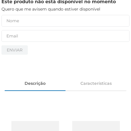
cerveja
Este produto não está disponível no momento
Quero que me avisem quando estiver disponível
iogurte
papel higiênico
ENVIAR
Descrição
Características