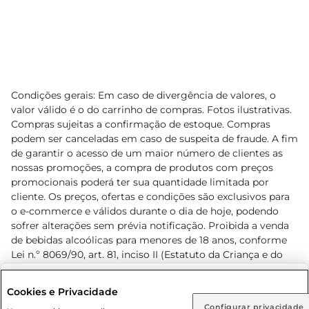
Condições gerais: Em caso de divergência de valores, o
valor válido é o do carrinho de compras. Fotos ilustrativas.
Compras sujeitas a confirmação de estoque. Compras
podem ser canceladas em caso de suspeita de fraude. A fim
de garantir o acesso de um maior número de clientes as
nossas promoções, a compra de produtos com preços
promocionais poderá ter sua quantidade limitada por
cliente. Os preços, ofertas e condições são exclusivos para
o e-commerce e válidos durante o dia de hoje, podendo
sofrer alterações sem prévia notificação. Proibida a venda
de bebidas alcoólicas para menores de 18 anos, conforme
Lei n.º 8069/90, art. 81, inciso II (Estatuto da Criança e do
Adolescente). Preços e condições exclusivos para o
www.prezunic.com.br
, podendo sofrer alterações sem aviso
Selecione sua região:
Cookies e Privacidade
prévio. O valor mínimo para as compras on-line é de R$
Configurar privacidade