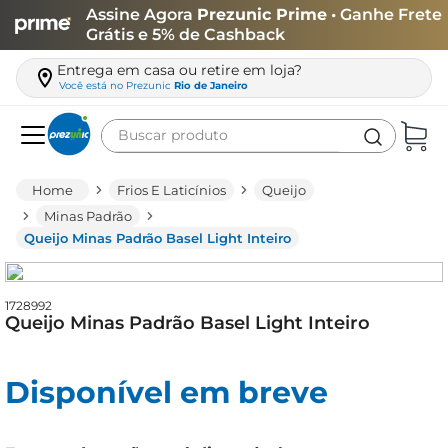
Assine Agora
Prezunic Prime
• Ganhe Frete
Grátis e 5% de Cashback
Entrega em casa ou retire em loja?
Você está no
Prezunic
Rio de Janeiro
Buscar produto
Termos mais buscados
Frios E Laticínios
Queijo
carne
Minas Padrão
Queijo Minas Padrão Basel Light Inteiro
leite
café
1728992
queijo
Queijo Minas Padrão Basel Light Inteiro
arroz
biscoito
Disponível em breve
azeite