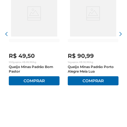
R$
49
,
50
R$
90
,
99
550g
aprox.
•
R$
89
,
99
/kg
1kg
aprox.
•
R$
90
,
99
/kg
Queijo Minas Padrão Bom
Queijo Minas Padrão Porto
Pastor
Alegre Meia Lua