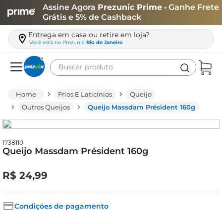
Assine Agora
Prezunic Prime
• Ganhe Frete
Grátis e 5% de Cashback
Entrega em casa ou retire em loja?
Você está no
Prezunic
Rio de Janeiro
Buscar produto
Termos mais buscados
Frios E Laticínios
Queijo
carne
Outros Queijos
Queijo Massdam Président 160g
leite
café
1738110
Queijo Massdam Président 160g
queijo
azeite
R$
24
,
99
biscoito
arroz
Condições de pagamento