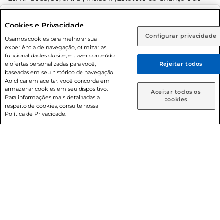
Adolescente). Preços e condições exclusivos para o
www.prezunic.com.br
, podendo sofrer alterações sem aviso
Selecione sua região:
Cookies e Privacidade
prévio. O valor mínimo para as compras on-line é de R$
Configurar privacidade
Rio de Janeiro (RJ)
Goiás (GO)
Usamos cookies para melhorar sua
80,00.
experiência de navegação, otimizar as
Ou
funcionalidades do site, e trazer conteúdo
e ofertas personalizadas para você,
Rejeitar todos
Caso queira comprar online, informe como deseja receber
baseadas em seu histórico de navegação.
suas compras:
Ao clicar em aceitar, você concorda em
armazenar cookies em seu dispositivo.
© 2026 Copyright. Todos os direitos
Aceitar todos os
Para informações mais detalhadas a
Entrega em casa
Retire em Loja
cookies
reservados Prezunic.
respeito de cookies, consulte nossa
Política de Privacidade.
Cencosud Brasil Comercial SA.CNPJ sob n° 39.346.861/0350-
38 . Sediada na Av. das Nações Unidas, 12.995, 21º andar, CEP:
04.578-000, Bairro Brooklin Paulista, na cidade de São Paulo
- SP.