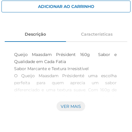
iogurte
ADICIONAR AO CARRINHO
papel higiênico
cerveja
Descrição
Características
Queijo Maasdam Président 160g  Sabor e 
Qualidade em Cada Fatia

Sabor Marcante e Textura Irresistível  

O Queijo Maasdam Présidenté uma escolha 
perfeita para quem aprecia um sabor 
diferenciado e uma textura suave. Com 160g de 
puro prazer, esse queijo é ideal para compor 
tábuas de frios, sanduíches ou até mesmo para 
VER MAIS
ser degustado puro. Sua consistência cremosa e 
sabor levemente adocicado tornam cada 
mordida uma experiência única, trazendo um 