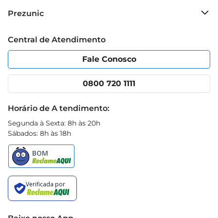
Sobre o Prezunic
Prezunic
Grupo Cencosud
Trabalhe conosco
Blog Prezunic
Central de Atendimento
Política de Privacidade
Código de Ética
Portal do fornecedor
Encartes
Fale Conosco
Nossas lojas
App Prezunic
Cencosud Media
Clube Prezunic
0800 720 1111
Receitas
Black Friday
Horário de A tendimento:
Segunda à Sexta: 8h às 20h
Sábados: 8h às 18h