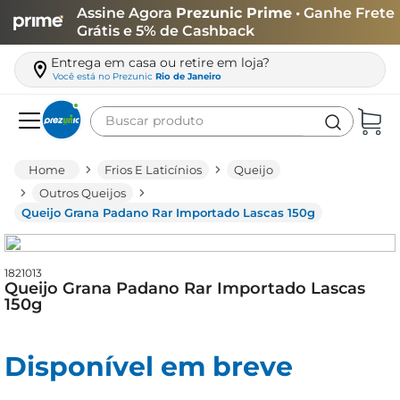
Assine Agora
Prezunic Prime
• Ganhe Frete
Grátis e 5% de Cashback
Entrega em casa ou retire em loja?
Você está no
Prezunic
Rio de Janeiro
Buscar produto
Termos mais buscados
Frios E Laticínios
Queijo
carne
Outros Queijos
Queijo Grana Padano Rar Importado Lascas 150g
leite
café
1821013
queijo
Queijo Grana Padano Rar Importado Lascas
150g
arroz
biscoito
Disponível em breve
azeite