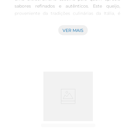
sabores refinados e autênticos. Este queijo, 
proveniente da tradições culinárias da Itália, é 
conhecido por sua textura firme e sabor intenso, 
que combina perfeitamente em diversas 
VER MAIS
preparações. A apresentação em lascas torna sua 
utilização ainda mais prática, ideal para ser 
servido em tábuas de queijos, em saladas ou 
como acompanhamento de pratos quentes. 
Versatilidade na Cozinha O Grana Padano da 
marca Rar é muito mais que um simples queijo