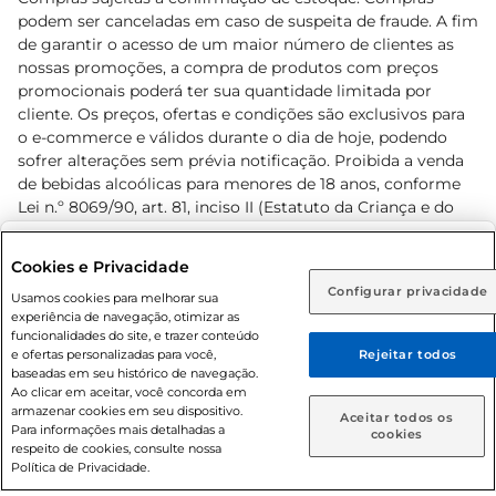
podem ser canceladas em caso de suspeita de fraude. A fim
de garantir o acesso de um maior número de clientes as
nossas promoções, a compra de produtos com preços
promocionais poderá ter sua quantidade limitada por
cliente. Os preços, ofertas e condições são exclusivos para
o e-commerce e válidos durante o dia de hoje, podendo
sofrer alterações sem prévia notificação. Proibida a venda
de bebidas alcoólicas para menores de 18 anos, conforme
Lei n.º 8069/90, art. 81, inciso II (Estatuto da Criança e do
Adolescente). Preços e condições exclusivos para o
www.prezunic.com.br
, podendo sofrer alterações sem aviso
Selecione sua região:
Cookies e Privacidade
prévio. O valor mínimo para as compras on-line é de R$
Configurar privacidade
Rio de Janeiro (RJ)
Goiás (GO)
Usamos cookies para melhorar sua
80,00.
experiência de navegação, otimizar as
Ou
funcionalidades do site, e trazer conteúdo
e ofertas personalizadas para você,
Rejeitar todos
Caso queira comprar online, informe como deseja receber
baseadas em seu histórico de navegação.
suas compras:
Ao clicar em aceitar, você concorda em
armazenar cookies em seu dispositivo.
© 2026 Copyright. Todos os direitos
Aceitar todos os
Para informações mais detalhadas a
Entrega em casa
Retire em Loja
cookies
reservados Prezunic.
respeito de cookies, consulte nossa
Política de Privacidade.