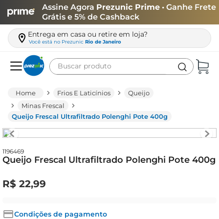
Assine Agora
Prezunic Prime
• Ganhe Frete
Grátis e 5% de Cashback
Entrega em casa ou retire em loja?
Você está no
Prezunic
Rio de Janeiro
Buscar produto
Termos mais buscados
Frios E Laticínios
Queijo
carne
Minas Frescal
Queijo Frescal Ultrafiltrado Polenghi Pote 400g
leite
café
queijo
1196469
Queijo Frescal Ultrafiltrado Polenghi Pote 400g
azeite
R$
22
,
99
biscoito
arroz
Condições de pagamento