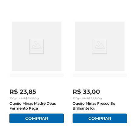
ingrediente que combina com tudo, trazendo um 
toque especial às suas refeições.

Qualidade e Tradição  

Produzido com leite de alta qualidade, o Queijo 
Minas Frescal Polenghi é resultado de um 
processo cuidadoso que preserva as 
características naturais do queijo. A Polenghi é 
reconhecida por seu compromisso com a 
excelência, garantindo que cada pedaço ofereça 
frescor e sabor inigualáveis. Ideal para ser 
consumido fresco, ele é uma escolha saudável e 
R$
23
,
85
R$
33
,
00
saborosa para qualquer hora do dia.

300g
aprox.
•
R$
79
,
49
/kg
550g
aprox.
•
R$
59
,
99
/kg
Queijo Minas Madre Deus
Queijo Minas Fresco Sol
Fermento Peça
Brilhante Kg
Sugestões de Uso  

Esse queijo é extremamente versátil e pode ser 
utilizado de diversas formas. Experimente em 
saladas, acompanhando pães e torradas, ou como 