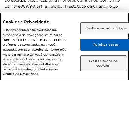
de bebidas alcoólicas para menores de 18 anos, conforme
Lei n.º 8069/90, art. 81, inciso II (Estatuto da Criança e do
Adolescente). Preços e condições exclusivos para o
www.prezunic.com.br
, podendo sofrer alterações sem aviso
Selecione sua região:
Cookies e Privacidade
prévio. O valor mínimo para as compras on-line é de R$
Configurar privacidade
Rio de Janeiro (RJ)
Goiás (GO)
Usamos cookies para melhorar sua
80,00.
experiência de navegação, otimizar as
Ou
funcionalidades do site, e trazer conteúdo
e ofertas personalizadas para você,
Rejeitar todos
Caso queira comprar online, informe como deseja receber
baseadas em seu histórico de navegação.
suas compras:
Ao clicar em aceitar, você concorda em
armazenar cookies em seu dispositivo.
© 2026 Copyright. Todos os direitos
Aceitar todos os
Para informações mais detalhadas a
Entrega em casa
Retire em Loja
cookies
reservados Prezunic.
respeito de cookies, consulte nossa
Política de Privacidade.
Cencosud Brasil Comercial SA.CNPJ sob n° 39.346.861/0350-
38 . Sediada na Av. das Nações Unidas, 12.995, 21º andar, CEP:
04.578-000, Bairro Brooklin Paulista, na cidade de São Paulo
- SP.