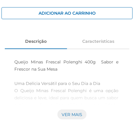
iogurte
papel higiênico
ADICIONAR AO CARRINHO
cerveja
Descrição
Características
Queijo Minas Frescal Polenghi 400g  Sabor e 
Frescor na Sua Mesa

Uma Delícia Versátil para o Seu Dia a Dia  

O Queijo Minas Frescal Polenghi é uma opção 
deliciosa e leve, ideal para quem busca um sabor 
autêntico e fresco. Com 400g de pura qualidade, 
esse queijo é perfeito para ser utilizado em 
VER MAIS
diversas preparações, desde um simples lanche 
até receitas mais elaboradas. Sua textura 
cremosa esabor suave fazem dele um 