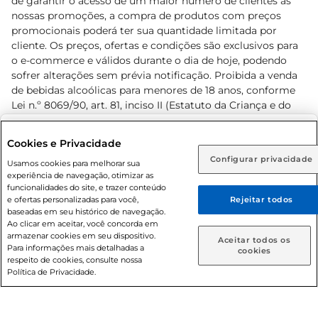
de garantir o acesso de um maior número de clientes as
nossas promoções, a compra de produtos com preços
promocionais poderá ter sua quantidade limitada por
cliente. Os preços, ofertas e condições são exclusivos para
o e-commerce e válidos durante o dia de hoje, podendo
sofrer alterações sem prévia notificação. Proibida a venda
de bebidas alcoólicas para menores de 18 anos, conforme
Lei n.º 8069/90, art. 81, inciso II (Estatuto da Criança e do
Adolescente). Preços e condições exclusivos para o
www.prezunic.com.br
, podendo sofrer alterações sem aviso
Selecione sua região:
Cookies e Privacidade
prévio. O valor mínimo para as compras on-line é de R$
Configurar privacidade
Rio de Janeiro (RJ)
Goiás (GO)
Usamos cookies para melhorar sua
80,00.
experiência de navegação, otimizar as
Ou
funcionalidades do site, e trazer conteúdo
e ofertas personalizadas para você,
Rejeitar todos
Caso queira comprar online, informe como deseja receber
baseadas em seu histórico de navegação.
suas compras:
Ao clicar em aceitar, você concorda em
armazenar cookies em seu dispositivo.
© 2026 Copyright. Todos os direitos
Aceitar todos os
Para informações mais detalhadas a
Entrega em casa
Retire em Loja
cookies
reservados Prezunic.
respeito de cookies, consulte nossa
Política de Privacidade.