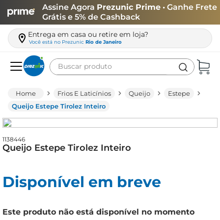
Assine Agora
Prezunic Prime
• Ganhe Frete
Grátis e 5% de Cashback
Entrega em casa ou retire em loja?
Você está no
Prezunic
Rio de Janeiro
Buscar produto
Termos mais buscados
Frios E Laticínios
Queijo
Estepe
carne
Queijo Estepe Tirolez Inteiro
leite
café
1138446
Queijo Estepe Tirolez Inteiro
queijo
biscoito
Disponível em breve
azeite
arroz
Este produto não está disponível no momento