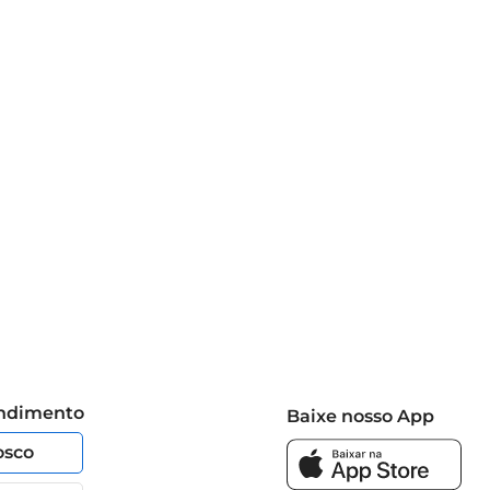
endimento
Baixe nosso App
osco