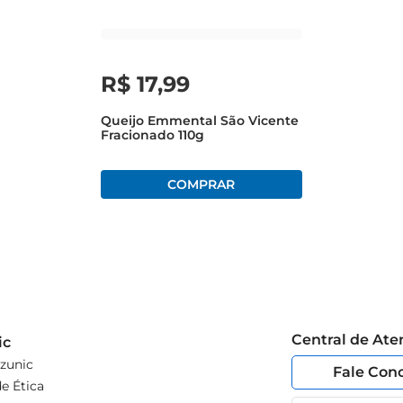
R$
17
,
99
Queijo Emmental São Vicente
Fracionado 110g
Central de At
ic
zunic
Fale Con
e Ética