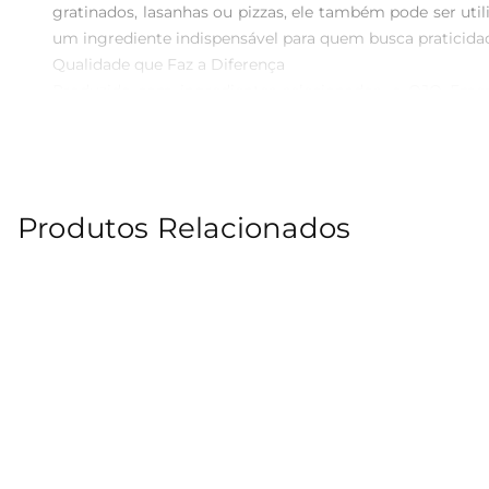
gratinados, lasanhas ou pizzas, ele também pode ser util
um ingrediente indispensável para quem busca praticidade
Qualidade que Faz a Diferença  

Produzido com ingredientes selecionados, o QJO Emen
fabricação cuidadoso, este queijo é ideal para quem ap
atendendo a diferentes paladares e preferências.

Sugestões de Uso  

Experimente o QJO Emental Poleng Int em uma variedad
Produtos Relacionados
Também pode ser utilizado em receitas de quiches e tor
fatias do queijo a um pão fresco, complementando com se
Informações Técnicas  

O QJO Emental Poleng Int é apresentado em embalagem
garantindo sua durabilidade e qualidade. Com um peso ide