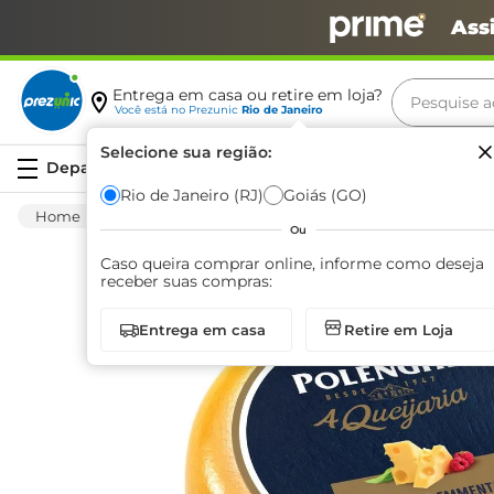
Ass
Pesquise aq
Entrega em casa ou retire em loja?
Você está no
Prezunic
Rio de Janeiro
Termos m
Selecione sua região:
Serviços
carne
Rio de Janeiro (RJ)
Goiás (GO)
Frios E Laticínios
Queijo
Emmental
leite
Ou
café
Caso queira comprar online, informe como deseja
receber suas compras:
queijo
Entrega em casa
Retire em Loja
arroz
biscoit
azeite
iogurte
papel h