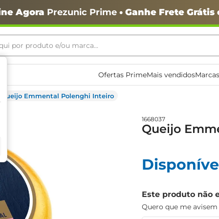
ine Agora
Prezunic Prime
• Ganhe Frete Grátis
ui por produto e/ou marca...
ais buscados
Ofertas Prime
Mais vendidos
Marcas
Queijo Emmental Polenghi Inteiro
1668037
Queijo Emmen
Disponíve
o
Este produto não 
Quero que me avisem q
igiênico