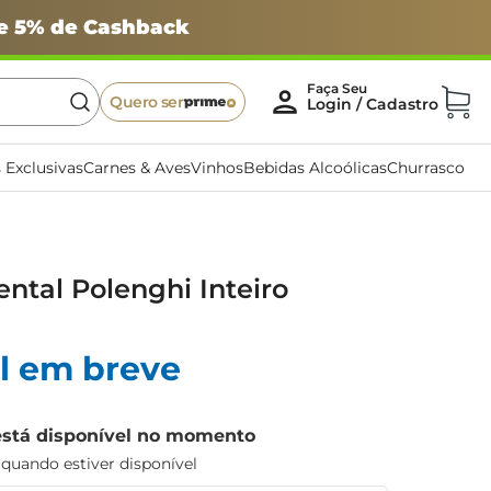
 e 5% de Cashback
Quero ser
 Exclusivas
Carnes & Aves
Vinhos
Bebidas Alcoólicas
Churrasco
tal Polenghi Inteiro
l em breve
está disponível no momento
uando estiver disponível