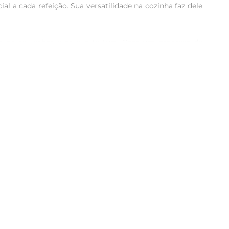
l a cada refeição. Sua versatilidade na cozinha faz dele 
e no seu sabor e na sua textura. Com um processo de 
ue pode ser facilmente incorporada em diversas dietas, 
culento hambúrguer, adicionando cremosidade e sabor. 
ronômica única. Para um lanche rápido, basta adicionar 
que pode ser armazenado em temperatura refrigerada, 
a o dia a dia.