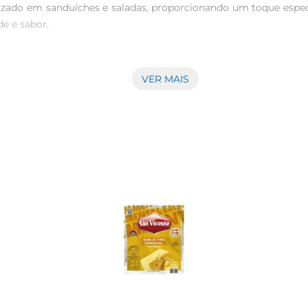
izado em sanduíches e saladas, proporcionando um toque especia
 e sabor.

tal Poleng Int garante um padrão de qualidade que se reflet
recia um produto de excelência. Além disso, ele é uma opção q
VER MAIS
e de pratos. Ele é perfeito para ser derretido sobre um su
tas salgadas, onde seu derretimento traz uma experiência gast
us ingredientes favoritos.

 quepreserva suas características e frescor. É um produto 
al para o consumo familiar, ele se torna uma escolha prática par