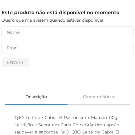
cerveja
iogurte
Este produto não está disponível no momento
Quero que me avisem quando estiver disponível
papel higiênico
ENVIAR
Descrição
Características
QJO Leite de Cabra El Pastor com Mamão 110g  
Nutrição e Sabor em Cada Colher\n\nUma opção 
saudável e saborosa  \nO QJO Leite de Cabra El 