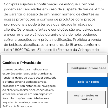
Compras sujeitas a confirmação de estoque. Compras
podem ser canceladas em caso de suspeita de fraude. A fim
de garantir o acesso de um maior número de clientes as
nossas promoções, a compra de produtos com preços
promocionais poderá ter sua quantidade limitada por
cliente. Os preços, ofertas e condições são exclusivos para
o e-commerce e válidos durante o dia de hoje, podendo
sofrer alterações sem prévia notificação. Proibida a venda
de bebidas alcoólicas para menores de 18 anos, conforme
Lei n.º 8069/90, art. 81, inciso II (Estatuto da Criança e do
Adolescente). Preços e condições exclusivos para o
www.prezunic.com.br
, podendo sofrer alterações sem aviso
Selecione sua região:
Cookies e Privacidade
prévio. O valor mínimo para as compras on-line é de R$
Configurar privacidade
Rio de Janeiro (RJ)
Goiás (GO)
Usamos cookies para melhorar sua
80,00.
experiência de navegação, otimizar as
Ou
funcionalidades do site, e trazer conteúdo
e ofertas personalizadas para você,
Rejeitar todos
Caso queira comprar online, informe como deseja receber
baseadas em seu histórico de navegação.
suas compras:
Ao clicar em aceitar, você concorda em
armazenar cookies em seu dispositivo.
© 2026 Copyright. Todos os direitos
Aceitar todos os
Para informações mais detalhadas a
Entrega em casa
Retire em Loja
cookies
reservados Prezunic.
respeito de cookies, consulte nossa
Política de Privacidade.