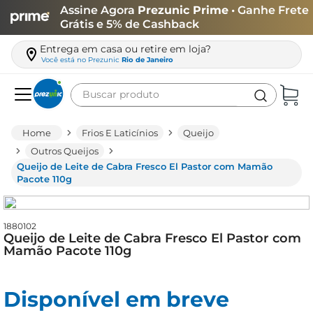
Assine Agora
Prezunic Prime
• Ganhe Frete
Grátis e 5% de Cashback
Entrega em casa ou retire em loja?
Você está no
Prezunic
Rio de Janeiro
Buscar produto
Termos mais buscados
Frios E Laticínios
Queijo
carne
Outros Queijos
Queijo de Leite de Cabra Fresco El Pastor com Mamão
leite
Pacote 110g
café
queijo
1880102
Queijo de Leite de Cabra Fresco El Pastor com
arroz
Mamão Pacote 110g
azeite
biscoito
Disponível em breve