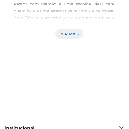
Pastor com Mamão é uma escolha ideal para 
quem busca uma alternativa nutritiva e deliciosa. 
Com 110g de puro sabor, este produto combina a 
suavidade do leite de cabra com a doçura natural 
do mamão, proporcionando uma experiência 
VER MAIS
única a cada colherada. É perfeito para ser 
consumido puro, em vitaminas ou como 
ingrediente em receitas variadas.\n\nBenefícios 
do leite de cabra  \nO leite de cabra é conhecido 
por suas propriedades benéficas à saúde. Ele é 
mais fácil de digerir do que o leite de vaca, 
tornandose uma excelente opção para pessoas 
com intolerância à lactose. Rico em cálcio e 
vitaminas, o leite de cabra contribui para a saúde 
óssea e fortalece o sistema imunológico. Ao 
adicionar o mamão, uma fruta rica em fibras e 
antioxidantes, o produto se torna ainda mais 
nutritivo,ajudando na digestão e promovendo 
Institucional
uma pele saudável.\n\nVersatilidade na cozinha  