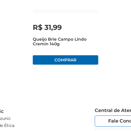
experimente acompanhálo com frutas como peras ou figos, que tr
 criando uma harmonia de sabores que certamente agradará a to
R$
31
,
99
Queijo Brie Campo Lindo
Cremin 140g
Central de At
ic
zunic
Fale Con
e Ética