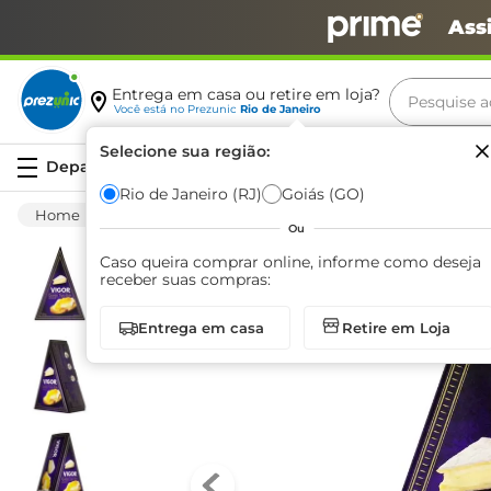
Ass
Pesquise aq
Entrega em casa ou retire em loja?
Você está no
Prezunic
Rio de Janeiro
Termos m
Selecione sua região:
Serviços
carne
Rio de Janeiro (RJ)
Goiás (GO)
Frios E Laticínios
Queijo
Brie
Queijo
leite
Ou
café
Caso queira comprar online, informe como deseja
receber suas compras:
queijo
Entrega em casa
Retire em Loja
biscoit
azeite
arroz
iogurte
papel h