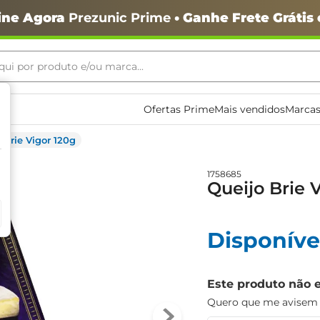
ine Agora
Prezunic Prime
• Ganhe Frete Grátis
ui por produto e/ou marca...
ais buscados
Ofertas Prime
Mais vendidos
Marcas
 Brie Vigor 120g
1758685
Queijo Brie 
o
Disponíve
Este produto não 
Quero que me avisem q
igiênico