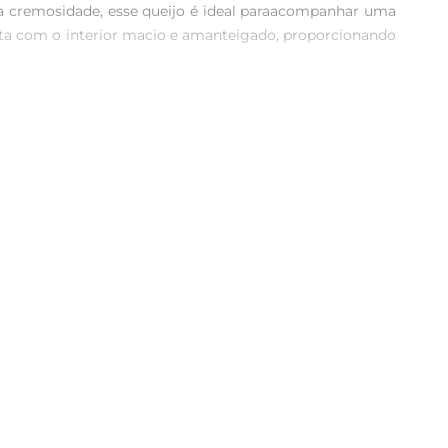
ra cremosidade, esse queijo é ideal paraacompanhar uma 
sta com o interior macio e amanteigado, proporcionando 
os e massas, ou em frios, ele se destaca pela capacidade 
nde sua textura cremosa se combina perfeitamente com 
duto premium. É uma escolha que reflete a tradição e o 
ideal para compartilhar com amigos e familiares em 
siderar as porções adequadas para desfrutar de todos os 