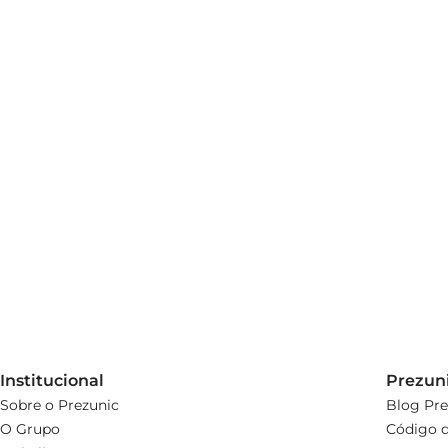
Para realçar ainda mais o sabor do Queijo Brie Vigor, 
artesanais e geleias de frutas combinam perfeitamente,
Institucional
Prezun
Sobre o Prezunic
Blog Pre
O Grupo
Código d