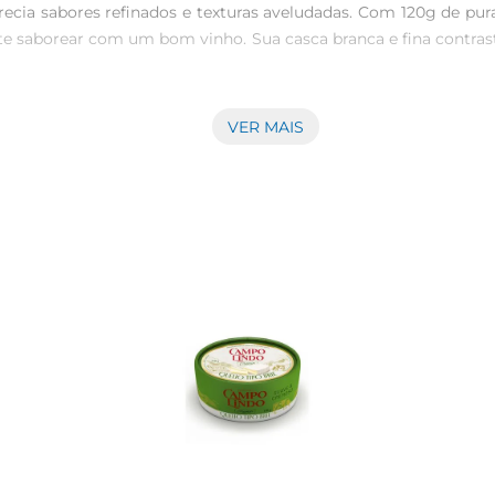
ecia sabores refinados e texturas aveludadas. Com 120g de pu
nte saborear com um bom vinho. Sua casca branca e fina contra
VER MAIS
 em diversas preparações. Seja em pratos quentes, como gratinad
lo sobre uma fatia de pão fresco ou utilizálo em saladas, o
 Brie Vigor traz o autêntico sabor que você espera de um pro
cantam o paladar. Cada pedaço é uma celebração de sabor, 
contribuindo para uma alimentação equilibrada. É importante con
 traz um toque especial e saboroso às suas refeições.
