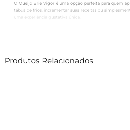
O Queijo Brie Vigor é uma opção perfeita para quem apr
tábua de frios, incrementar suas receitas ou simplesme
uma experiência gustativa única.

Versatilidade na Cozinha  

Esse queijo é extremamente versátil e pode ser utilizado
de agregar sabor e sofisticação. Experimente derretê
ingredientes frescos.

Produtos Relacionados
Sabor Autêntico e Qualidade Vigor  

Produzido com rigorosos padrões de qualidade, o Queijo
cuidado da marca Vigor em oferecer produtos que en
momentos de descontração.

Informações Nutricionais  

O Queijo Brie Vigor é uma fonte de proteínas e cálcio, 
seus benefícios. Ao incluir esse queijo em sua dieta, você
Sugestões de Acompanhamento  
