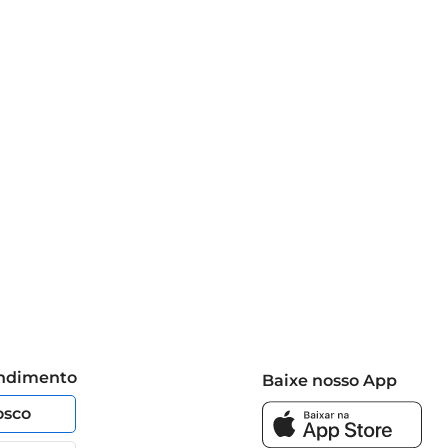
azem um contraste doce e refrescante. Além disso, pães 
dos.
endimento
Baixe nosso App
osco