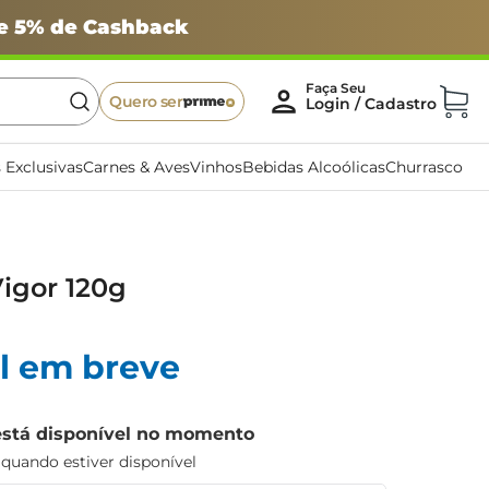
 e 5% de Cashback
Quero ser
 Exclusivas
Carnes & Aves
Vinhos
Bebidas Alcoólicas
Churrasco
Vigor 120g
l em breve
está disponível no momento
uando estiver disponível