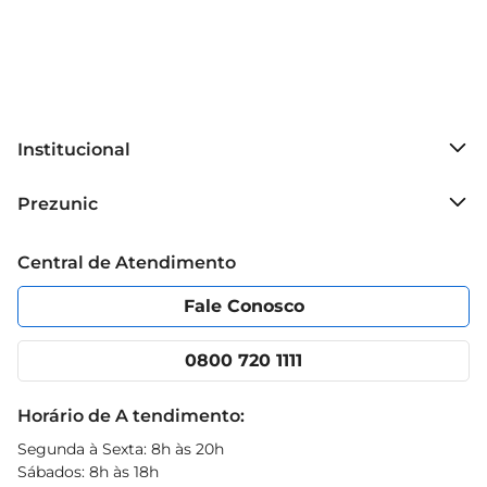
Institucional
Sobre o Prezunic
Prezunic
Grupo Cencosud
Trabalhe conosco
Blog Prezunic
Central de Atendimento
Política de Privacidade
Código de Ética
Portal do fornecedor
Encartes
Fale Conosco
Nossas lojas
App Prezunic
Cencosud Media
Clube Prezunic
0800 720 1111
Receitas
Black Friday
Horário de A tendimento:
Segunda à Sexta: 8h às 20h
Sábados: 8h às 18h