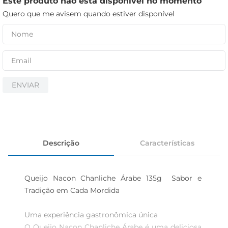
Este produto não está disponível no momento
cerveja
Quero que me avisem quando estiver disponível
iogurte
papel higiênico
ENVIAR
Descrição
Características
Queijo Nacon Chanliche Árabe 135g  Sabor e 
Tradição em Cada Mordida

Uma experiência gastronômica única  

O Queijo Nacon Chanliche Árabe é uma deliciosa 