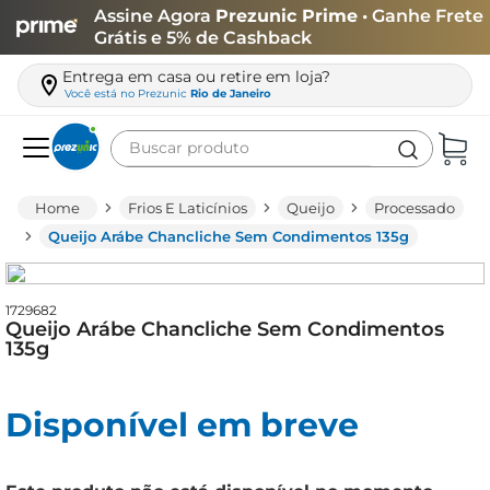
Assine Agora
Prezunic Prime
• Ganhe Frete
Grátis e 5% de Cashback
Entrega em casa ou retire em loja?
Você está no
Prezunic
Rio de Janeiro
Buscar produto
Termos mais buscados
Frios E Laticínios
Queijo
Processado
carne
Queijo Arábe Chancliche Sem Condimentos 135g
leite
café
1729682
Queijo Arábe Chancliche Sem Condimentos
queijo
135g
arroz
Disponível em breve
azeite
biscoito