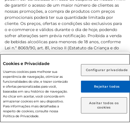
de garantir o acesso de um maior número de clientes as
nossas promoções, a compra de produtos com preços
promocionais poderá ter sua quantidade limitada por
cliente. Os preços, ofertas e condições são exclusivos para
o e-commerce e válidos durante o dia de hoje, podendo
sofrer alterações sem prévia notificação. Proibida a venda
de bebidas alcoólicas para menores de 18 anos, conforme
Lei n.º 8069/90, art. 81, inciso II (Estatuto da Criança e do
Adolescente). Preços e condições exclusivos para o
www.prezunic.com.br
, podendo sofrer alterações sem aviso
Selecione sua região:
Cookies e Privacidade
prévio. O valor mínimo para as compras on-line é de R$
Configurar privacidade
Rio de Janeiro (RJ)
Goiás (GO)
Usamos cookies para melhorar sua
80,00.
experiência de navegação, otimizar as
Ou
funcionalidades do site, e trazer conteúdo
e ofertas personalizadas para você,
Rejeitar todos
Caso queira comprar online, informe como deseja receber
baseadas em seu histórico de navegação.
suas compras:
Ao clicar em aceitar, você concorda em
armazenar cookies em seu dispositivo.
© 2026 Copyright. Todos os direitos
Aceitar todos os
Para informações mais detalhadas a
Entrega em casa
Retire em Loja
cookies
reservados Prezunic.
respeito de cookies, consulte nossa
Política de Privacidade.