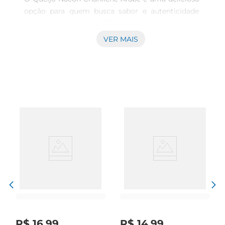
opção para quem busca sabor e autenticidade 
em seus pratos. Com 135g de pura qualidade, este 
queijo é idealpara ser utilizado em diversas 
VER MAIS
receitas ou consumido puro, proporcionando um 
toque especial a qualquer refeição. Sua textura 
macia e sabor marcante fazem dele um 
ingrediente versátil, perfeito para acompanhar 
pães, saladas ou até mesmo como parte de um 
tábuas de frios.

Características e sabor inconfundível  

Produzido com ingredientes selecionados, o 
Queijo Nacon Chanliche se destaca por seu sabor 
suave e levemente salgado, que remete às 
tradições da culinária árabe. Sua consistência 
cremosa permite que ele seja facilmente 
derretido, tornandoo uma excelente escolha para 
pratos quentes, como lasanhas ou gratinados. 
R$
16
,
99
R$
14
,
99