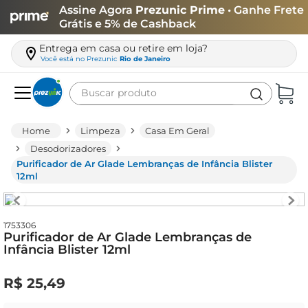
Assine Agora
Prezunic Prime
• Ganhe Frete
Grátis e 5% de Cashback
Entrega em casa ou retire em loja?
Você está no
Prezunic
Rio de Janeiro
Buscar produto
Termos mais buscados
Limpeza
Casa Em Geral
carne
Desodorizadores
Purificador de Ar Glade Lembranças de Infância Blister
leite
12ml
café
queijo
1753306
Purificador de Ar Glade Lembranças de
azeite
Infância Blister 12ml
biscoito
R$
25
,
49
arroz