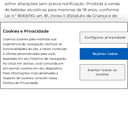
sofrer alterações sem prévia notificação. Proibida a venda
de bebidas alcoólicas para menores de 18 anos, conforme
Lei n.º 8069/90, art. 81, inciso II (Estatuto da Criança e do
Adolescente). Preços e condições exclusivos para o
www.prezunic.com.br
, podendo sofrer alterações sem aviso
Selecione sua região:
Cookies e Privacidade
prévio. O valor mínimo para as compras on-line é de R$
Configurar privacidade
Rio de Janeiro (RJ)
Goiás (GO)
Usamos cookies para melhorar sua
80,00.
experiência de navegação, otimizar as
Ou
funcionalidades do site, e trazer conteúdo
e ofertas personalizadas para você,
Rejeitar todos
Caso queira comprar online, informe como deseja receber
baseadas em seu histórico de navegação.
suas compras:
Ao clicar em aceitar, você concorda em
armazenar cookies em seu dispositivo.
© 2026 Copyright. Todos os direitos
Aceitar todos os
Para informações mais detalhadas a
Entrega em casa
Retire em Loja
cookies
reservados Prezunic.
respeito de cookies, consulte nossa
Política de Privacidade.
Cencosud Brasil Comercial SA.CNPJ sob n° 39.346.861/0350-
38 . Sediada na Av. das Nações Unidas, 12.995, 21º andar, CEP:
04.578-000, Bairro Brooklin Paulista, na cidade de São Paulo
- SP.