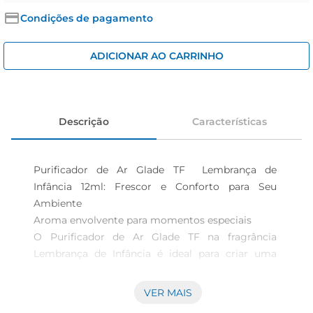
iogurte
Condições de pagamento
papel higiênico
cerveja
ADICIONAR AO CARRINHO
Descrição
Características
Purificador de Ar Glade TF  Lembrança de 
Infância 12ml: Frescor e Conforto para Seu 
Ambiente

Aroma envolvente para momentos especiais  

O Purificador de Ar Glade TF na fragrância 
Lembrança de Infância é ideal para criar uma 
atmosfera acolhedora e nostálgica em sua casa. 
Com 12ml de essência, este produto é perfeito 
VER MAIS
para quem busca um toque especial em 