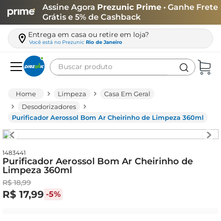
Assine Agora
Prezunic Prime
• Ganhe Frete
Grátis e 5% de Cashback
Entrega em casa ou retire em loja?
Você está no
Prezunic
Rio de Janeiro
Buscar produto
Termos mais buscados
Limpeza
Casa Em Geral
carne
Desodorizadores
Purificador Aerossol Bom Ar Cheirinho de Limpeza 360ml
leite
café
queijo
1483441
Purificador Aerossol Bom Ar Cheirinho de
Limpeza 360ml
arroz
R$
18
,
99
azeite
R$
17
,
99
-
5%
biscoito