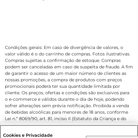
Condições gerais: Em caso de divergência de valores, o
valor válido é o do carrinho de compras. Fotos ilustrativas.
Compras sujeitas a confirmação de estoque. Compras
podem ser canceladas em caso de suspeita de fraude. A fim
de garantir o acesso de um maior número de clientes as
nossas promoções, a compra de produtos com preços
promocionais poderá ter sua quantidade limitada por
cliente. Os preços, ofertas e condições são exclusivos para
o e-commerce e válidos durante o dia de hoje, podendo
sofrer alterações sem prévia notificação. Proibida a venda
de bebidas alcoólicas para menores de 18 anos, conforme
Lei n.º 8069/90, art. 81, inciso II (Estatuto da Criança e do
Adolescente). Preços e condições exclusivos para o
www.prezunic.com.br
, podendo sofrer alterações sem aviso
Selecione sua região:
Cookies e Privacidade