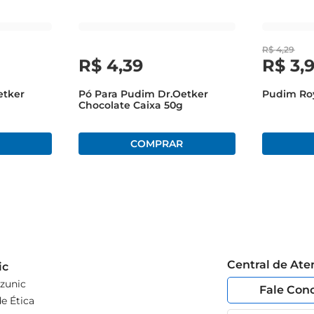
R$
4
,
29
R$
4
,
39
R$
3
,
etker
Pó Para Pudim Dr.Oetker
Pudim Roy
Chocolate Caixa 50g
Central de At
ic
zunic
Fale Con
e Ética