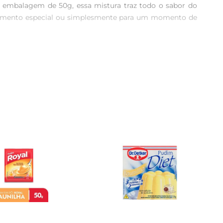
 embalagem de 50g, essa mistura traz todo o sabor do 
momento especial ou simplesmente para um momento de 
pouco tempo, você terá um pudim cremoso e irresistível 
 como uma opção rápida e descomplicada, perfeita para 
e traz aquele toque de sofisticação e carinho em forma 
, frutas ou chantilly, e crie uma combinação deliciosa 
em a satisfação dos consumidores. Ao escolher o Pudim 
 todo mundo com vontade de repetir.