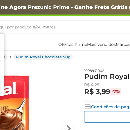
ine Agora
Prezunic Prime
• Ganhe Frete Grátis
ui por produto e/ou marca...
ais buscados
Ofertas Prime
Mais vendidos
Marcas
im
Pudim Royal Chocolate 50g
1098941002
Pudim Royal
R$
4
,
29
o
R$
3
,
99
-
7%
Condições de pa
igiênico