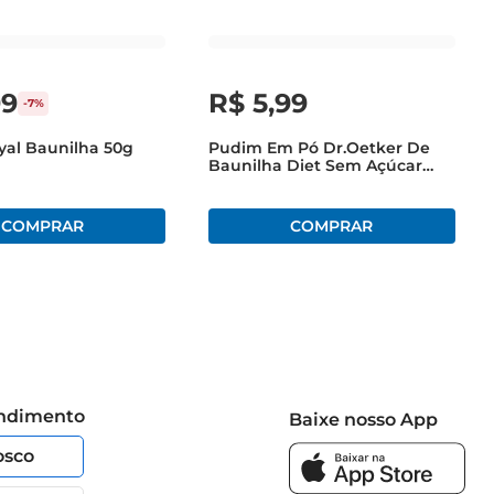
99
R$
5
,
99
-
7%
al Baunilha 50g
Pudim Em Pó Dr.Oetker De
Baunilha Diet Sem Açúcar
Caixa 25g
endimento
Baixe nosso App
osco