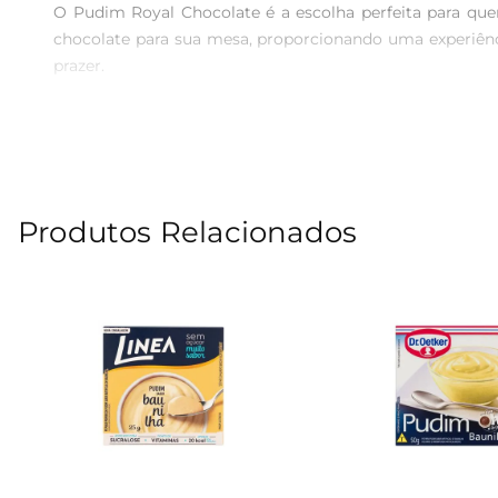
O Pudim Royal Chocolate é a escolha perfeita para qu
chocolate para sua mesa, proporcionando uma experiê
prazer.

Preparação descomplicada

Com o Pudim Royal Chocolate, fazer uma sobremesa delic
pronto para ser saboreado.Esse pudim é ideal para que
surpreender amigos e familiares com um gostinho caseir
Produtos Relacionados
Companheiro das melhores ocasiões

Seja em festas, confraternizações ou mesmo em um simpl
de doce, sendo uma ótima pedida para qualquer ocasião.
que encantará a todos.

Qualidade Royal

A marca Royal é reconhecida pela qualidade de seus pr
RoyalChocolate, você opta por um produto que alia trad