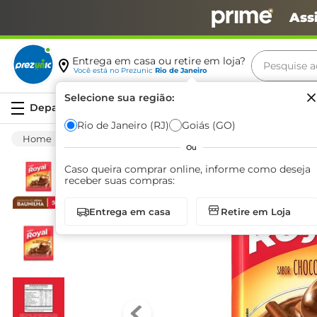
Ass
Pesquise aq
Entrega em casa ou retire em loja?
Você está no
Prezunic
Rio de Janeiro
Termos m
Selecione sua região:
Serviços
carne
Rio de Janeiro (RJ)
Goiás (GO)
Mercearia
Preparo Para Sobremesas
Pud
leite
Ou
café
Caso queira comprar online, informe como deseja
receber suas compras:
queijo
Entrega em casa
Retire em Loja
biscoit
azeite
arroz
iogurte
papel h