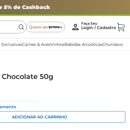
 e 5% de Cashback
Quero ser
 Exclusivas
Carnes & Aves
Vinhos
Bebidas Alcoólicas
Churrasco
 Chocolate 50g
gamento
ADICIONAR AO CARRINHO