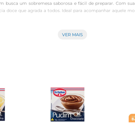
em busca um sobremesa saborosa e fácil de preparar. Com sua
ncia doce que agrada a todos. Ideal para acompanhar aquele 
VER MAIS
iosa nunca foi tão fácil Basta seguir o modo de preparo, e em 
m deseja praticidade sem abrir mão do sabor. Ele se apresenta
o.

es jantar, o Pudim Royal Chocolate é um verdadeiro sucesso. El
 Prepare e sirva com acompanhamentos como calda de chocolate
odutos, oferecendo sempre ingredientes e sabores que garant
ição e inovação, proporcionando uma sobremesa que vai deixar