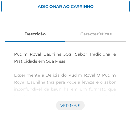
iogurte
ADICIONAR AO CARRINHO
papel higiênico
cerveja
Descrição
Características
Pudim Royal Baunilha 50g  Sabor Tradicional e 
Praticidade em Sua Mesa

Experimente a Delícia do Pudim Royal O Pudim 
Royal Baunilha traz para você a leveza e o sabor 
inconfundível da baunilha em um formato que 
facilita o preparo de uma sobremesa irresistível. 
Ideal para aqueles momentos especiais ou para 
VER MAIS
alegrar seu dia a dia, esse pudim convida a 
saborear cada colherada, proporcionando um 
toque adocicado que agrada a todos.
