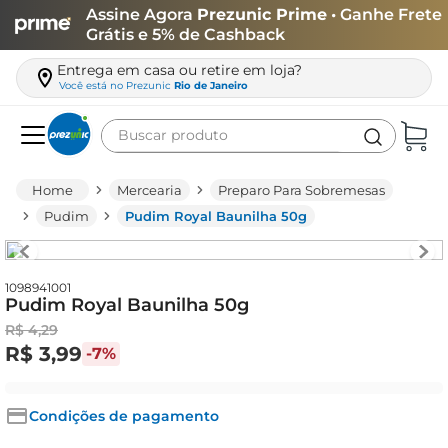
Assine Agora
Prezunic Prime
• Ganhe Frete
Grátis e 5% de Cashback
Entrega em casa ou retire em loja?
Você está no
Prezunic
Rio de Janeiro
Buscar produto
Termos mais buscados
Mercearia
Preparo Para Sobremesas
carne
Pudim
Pudim Royal Baunilha 50g
leite
café
1098941001
Pudim Royal Baunilha 50g
queijo
R$
4
,
29
biscoito
R$
3
,
99
-
7%
azeite
arroz
Condições de pagamento