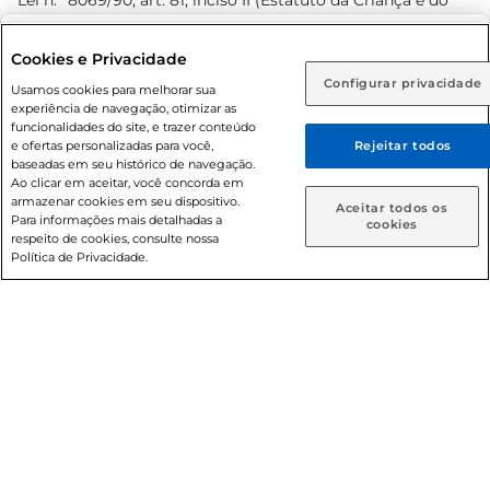
Lei n.º 8069/90, art. 81, inciso II (Estatuto da Criança e do
Adolescente). Preços e condições exclusivos para o
www.prezunic.com.br
, podendo sofrer alterações sem aviso
Selecione sua região:
Cookies e Privacidade
prévio. O valor mínimo para as compras on-line é de R$
Configurar privacidade
Rio de Janeiro (RJ)
Goiás (GO)
Usamos cookies para melhorar sua
80,00.
experiência de navegação, otimizar as
Ou
funcionalidades do site, e trazer conteúdo
e ofertas personalizadas para você,
Rejeitar todos
Caso queira comprar online, informe como deseja receber
baseadas em seu histórico de navegação.
suas compras:
Ao clicar em aceitar, você concorda em
armazenar cookies em seu dispositivo.
© 2026 Copyright. Todos os direitos
Aceitar todos os
Para informações mais detalhadas a
Entrega em casa
Retire em Loja
cookies
reservados Prezunic.
respeito de cookies, consulte nossa
Política de Privacidade.
Cencosud Brasil Comercial SA.CNPJ sob n° 39.346.861/0350-
38 . Sediada na Av. das Nações Unidas, 12.995, 21º andar, CEP:
04.578-000, Bairro Brooklin Paulista, na cidade de São Paulo
- SP.